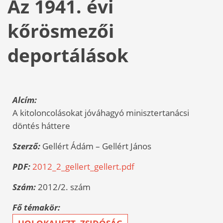
Az 1941. évi
kőrösmezői
deportálások
Alcím:
A kitoloncolásokat jóváhagyó minisztertanácsi
döntés háttere
Szerző:
Gellért Ádám – Gellért János
PDF:
2012_2_gellert_gellert.pdf
Szám:
2012/2. szám
Fő témakör: