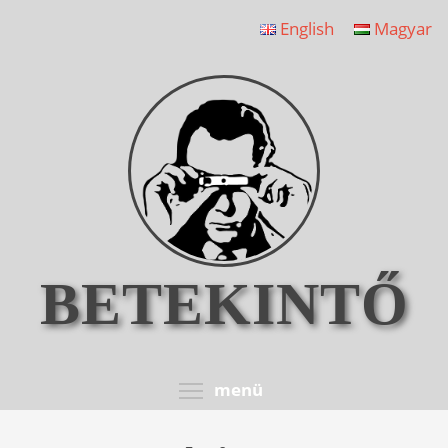
Ugrás
English
Magyar
a
tartalomra
BETEKINTŐ
Toggle menu visib
menü