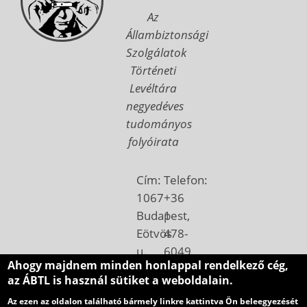
Az
Állambiztonsági
Szolgálatok
Történeti
Levéltára
negyedéves
tudományos
folyóirata
Cím:
Telefon:
1067
+36
Budapest,
1
Eötvös
478-
u.
6049
Ahogy majdnem minden honlappal rendelkező cég,
7.
Email:
az ÁBTL is használ sütiket a weboldalain.
Postacím:
betekinto@abtl.hu
Az ezen az oldalon található bármely linkre kattintva Ön beleegyezését
1410