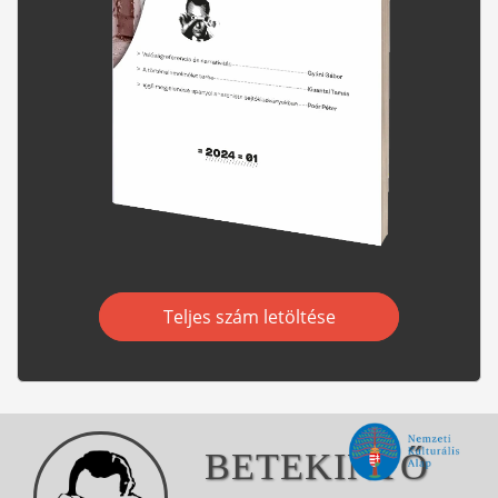
Teljes szám letöltése
BETEKINTŐ