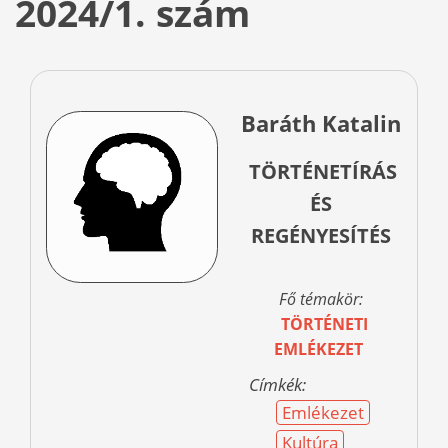
2024/1. szám
Baráth Katalin
TÖRTÉNETÍRÁS
ÉS
REGÉNYESÍTÉS
Fő témakör:
TÖRTÉNETI
EMLÉKEZET
Címkék:
Emlékezet
Kultúra