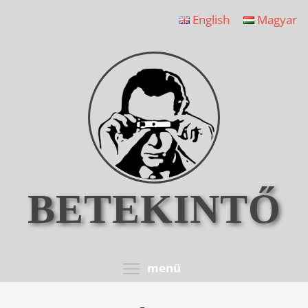
Ugrás
English
Magyar
a
tartalomra
BETEKINTŐ
Toggle menu visib
menü