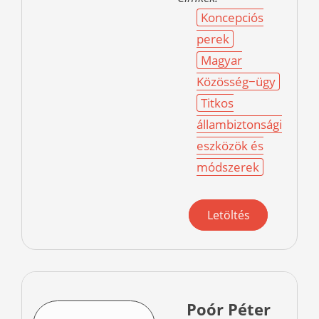
Koncepciós
perek
Magyar
Közösség−ügy
Titkos
állambiztonsági
eszközök és
módszerek
Letöltés
Poór Péter