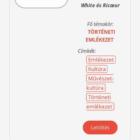
White és Ricœur
Fő témakör:
TÖRTÉNETI
EMLÉKEZET
Címkék:
Emlékezet
Kultúra
Művészet-
kultúra
Történeti
emlékezet
Letöltés