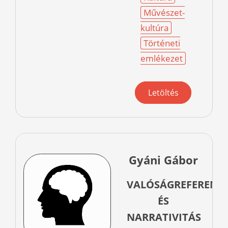
Művészet-
kultúra
Történeti
emlékezet
Letöltés
Gyáni Gábor
VALÓSÁGREFERENC
ÉS
NARRATIVITÁS