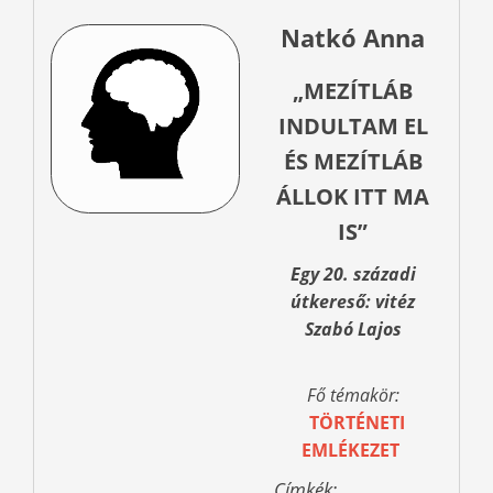
Natkó Anna
„MEZÍTLÁB
INDULTAM EL
ÉS MEZÍTLÁB
ÁLLOK ITT MA
IS”
Egy 20. századi
útkereső: vitéz
Szabó Lajos
Fő témakör:
TÖRTÉNETI
EMLÉKEZET
Címkék: