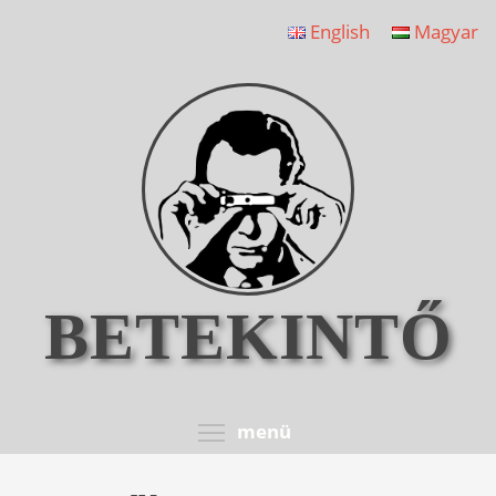
Ugrás
English
Magyar
a
tartalomra
BETEKINTŐ
Toggle menu visib
menü