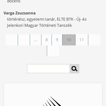
docens
Varga
Zsuzsanna
történész, egyetemi tanár, ELTE BTK - Új- és
Jelenkori Magyar Történeti Tanszék
…
8
9
10
11
Oldalak
keresés