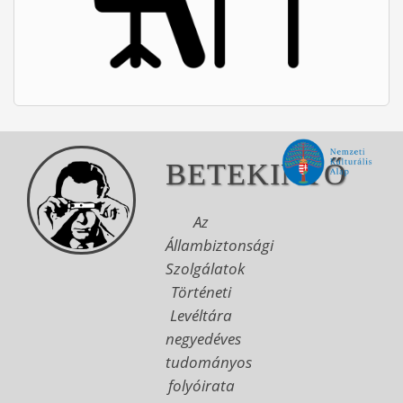
BETEKINTŐ
Az
Állambiztonsági
Szolgálatok
Történeti
Levéltára
negyedéves
tudományos
folyóirata