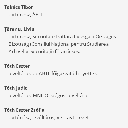
Takács
Tibor
történész, ÁBTL
Țăranu,
Liviu
történész, Securitáte Irattárait Vizsgáló Országos
Bizottság (Consiliul Național pentru Studierea
Arhivelor Securității) főtanácsosa
Tóth
Eszter
levéltáros, az ÁBTL főigazgató-helyettese
Tóth
Judit
levéltáros, MNL Országos Levéltára
Tóth
Eszter Zsófia
történész, levéltáros, Veritas Intézet