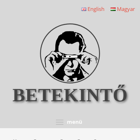
Ugrás
English
Magyar
a
tartalomra
BETEKINTŐ
Toggle menu visib
menü