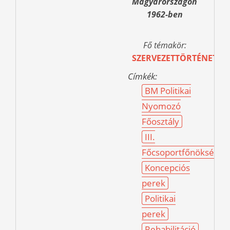
Magyarországon
1962-ben
Fő témakör:
SZERVEZETTÖRTÉNET
Címkék:
BM Politikai
Nyomozó
Főosztály
III.
Főcsoportfőnökség
Koncepciós
perek
Politikai
perek
Rehabilitáció