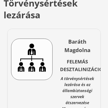
Törvénysértések
lezárása
Baráth
Magdolna
FELEMÁS
DESZTALINIZÁCIÓ
A törvénysértések
lezárása és az
állambiztonsági
szervek
átszervezése