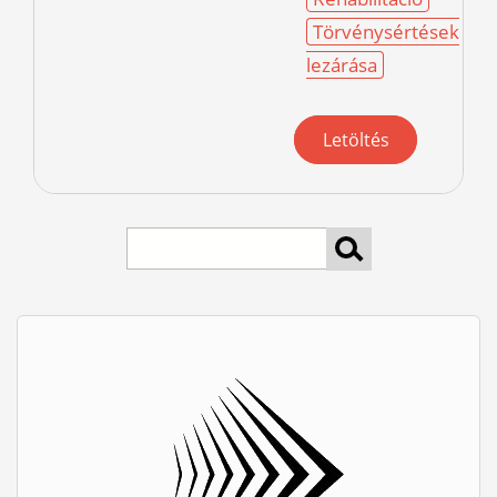
Törvénysértések
lezárása
Letöltés
keresés