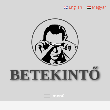
Ugrás
English
Magyar
a
tartalomra
BETEKINTŐ
Toggle menu visib
menü