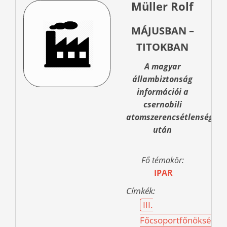
Müller Rolf
MÁJUSBAN –
TITOKBAN
A magyar
állambiztonság
információi a
csernobili
atomszerencsétlenség
után
Fő témakör:
IPAR
Címkék:
III.
Főcsoportfőnökség