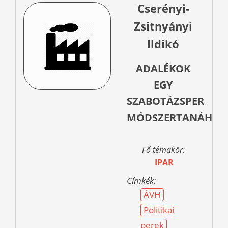
Cserényi-
Zsitnyányi
Ildikó
ADALÉKOK
EGY
SZABOTÁZSPER
MÓDSZERTANÁHOZ
Fő témakör:
IPAR
Címkék:
ÁVH
Politikai
perek