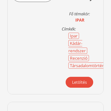
Fő témakör:
IPAR
Címkék:
Ipar
Kádár-
rendszer
Recenzió
Társadalomtörténet
Letöltés