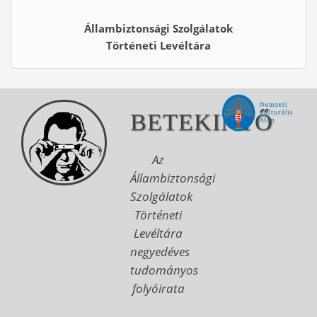
Állambiztonsági Szolgálatok
Történeti Levéltára
BETEKINTŐ
Az
Állambiztonsági
Szolgálatok
Történeti
Levéltára
negyedéves
tudományos
folyóirata