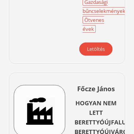
Gazdasági
bűncselekmények
Ötvenes
évek
Letöltés
Főcze János
HOGYAN NEM
LETT
BERETTYÓÚJFALUB
BERETTYÓÚJVÁROS?