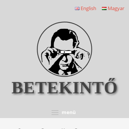
Ugrás
English
Magyar
a
tartalomra
BETEKINTŐ
Toggle menu visib
menü