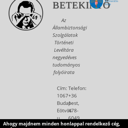
BETEKINTŐ
Az
Állambiztonsági
Szolgálatok
Történeti
Levéltára
negyedéves
tudományos
folyóirata
Cím:
Telefon:
1067
+36
Budapest,
1
Eötvös
478-
u.
6049
Ahogy majdnem minden honlappal rendelkező cég,
7.
Email: