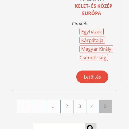
KELET- ÉS KÖZÉP
EURÓPA
Címkék:
Egyházak
Kárpátalja
Magyar Királyi
Csendőrség
Letöltés
…
2
3
4
5
Oldalak
keresés