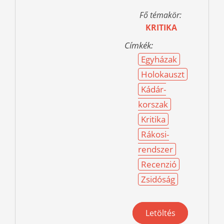
Fő témakör:
KRITIKA
Címkék:
Egyházak
Holokauszt
Kádár-
korszak
Kritika
Rákosi-
rendszer
Recenzió
Zsidóság
Letöltés