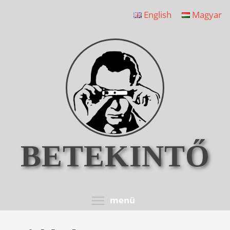
Ugrás
English
Magyar
a
tartalomra
BETEKINTŐ
Toggle menu visib
menü