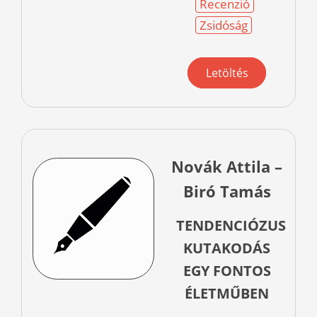
Recenzió
Zsidóság
Letöltés
Novák Attila –
Biró Tamás
TENDENCIÓZUS
KUTAKODÁS
EGY FONTOS
ÉLETMŰBEN