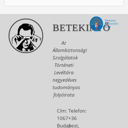
BETEKINTŐ
Az
Állambiztonsági
Szolgálatok
Történeti
Levéltára
negyedéves
tudományos
folyóirata
Cím:
Telefon:
1067
+36
Budapest,
1