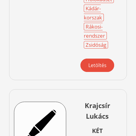
Kádár-
korszak
Rákosi-
rendszer
Zsidóság
Letöltés
Krajcsír
Lukács
KÉT