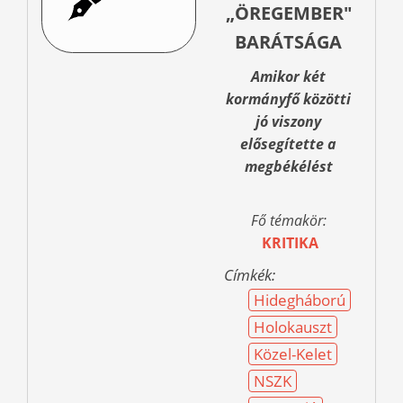
„ÖREGEMBER"
BARÁTSÁGA
Amikor két
kormányfő közötti
jó viszony
elősegítette a
megbékélést
Fő témakör:
KRITIKA
Címkék:
Hidegháború
Holokauszt
Közel-Kelet
NSZK