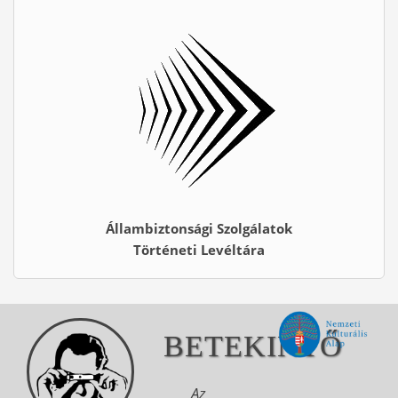
Állambiztonsági Szolgálatok
Történeti Levéltára
BETEKINTŐ
Az