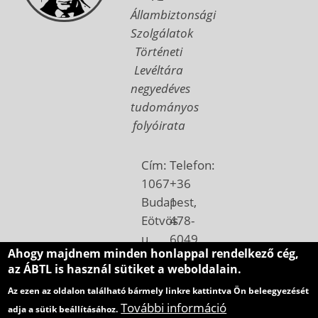
Állambiztonsági
Szolgálatok
Történeti
Levéltára
negyedéves
tudományos
folyóirata
Cím:
Telefon:
1067
+36
Budapest,
1
Eötvös
478-
u.
6049
Ahogy majdnem minden honlappal rendelkező cég,
7.
Email:
az ÁBTL is használ sütiket a weboldalain.
Postacím:
betekinto@abtl.hu
Az ezen az oldalon található bármely linkre kattintva Ön beleegyezését
1410
További információ
adja a sütik beállításához.
Budapest,