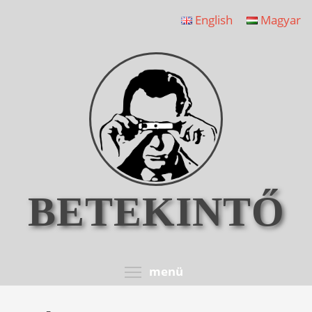
Ugrás
English
Magyar
a
tartalomra
BETEKINTŐ
Toggle menu visib
menü