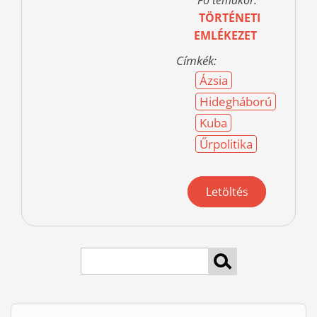
Fő témakör:
TÖRTÉNETI
EMLÉKEZET
Címkék:
Ázsia
Hidegháború
Kuba
Űrpolitika
Letöltés
keresés