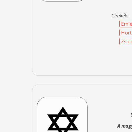
Címkék:
Emlé
Hort
Zsid
A magy