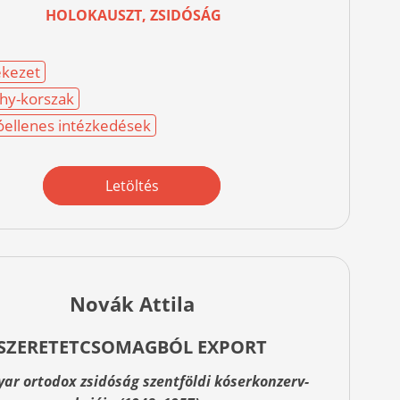
HOLOKAUSZT, ZSIDÓSÁG
kezet
hy-korszak
óellenes intézkedések
Letöltés
Novák Attila
SZERETETCSOMAGBÓL EXPORT
ar ortodox zsidóság szentföldi kóserkonzerv-