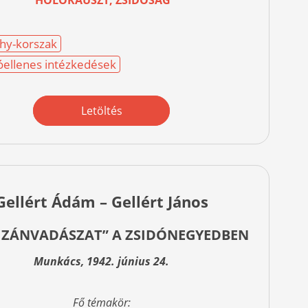
hy-korszak
óellenes intézkedések
Letöltés
Gellért Ádám – Gellért János
IZÁNVADÁSZAT” A ZSIDÓNEGYEDBEN
Munkács, 1942. június 24.
Fő témakör: