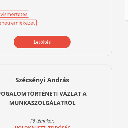
vismertetés
éneti emlékezet
Letöltés
Szécsényi András
FOGALOMTÖRTÉNETI VÁZLAT A
MUNKASZOLGÁLATRÓL
Fő témakör:
HOLOKAUSZT, ZSIDÓSÁG