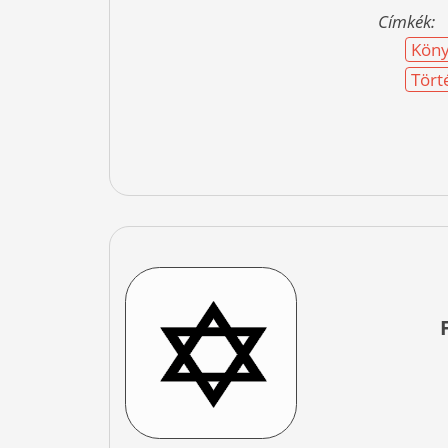
Címkék:
Köny
Tört