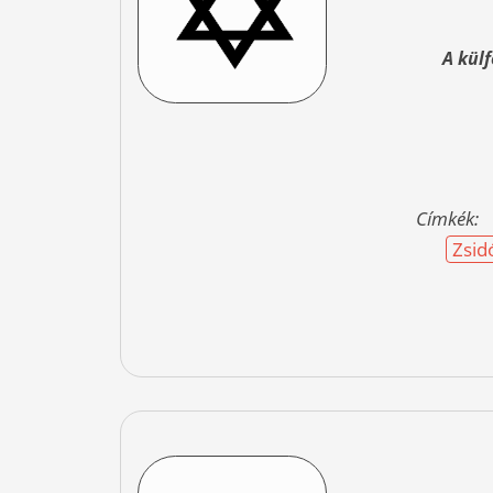
A kül
Címkék:
Zsid