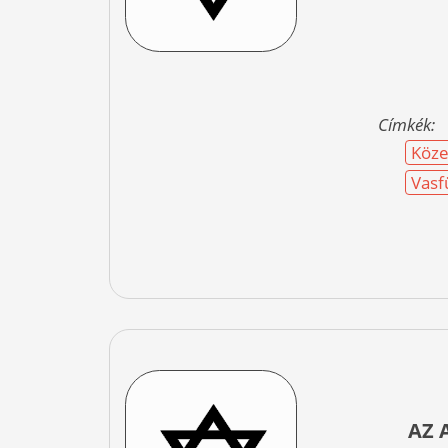
Címkék:
Köze
Vasf
AZ 