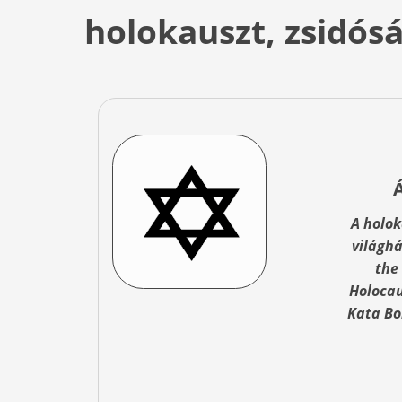
holokauszt, zsidós
A holok
világhá
the
Holocau
Kata Bo