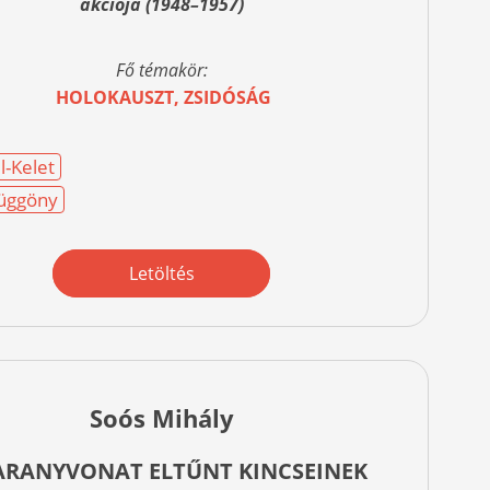
akciója (1948–1957)
Fő témakör:
HOLOKAUSZT, ZSIDÓSÁG
l-Kelet
üggöny
Letöltés
Soós Mihály
ARANYVONAT ELTŰNT KINCSEINEK