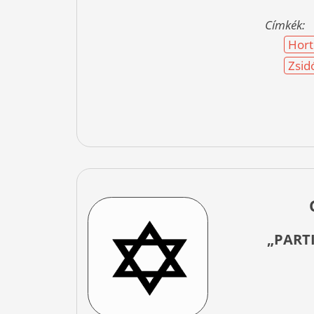
Címkék:
Hort
Zsid
„PART