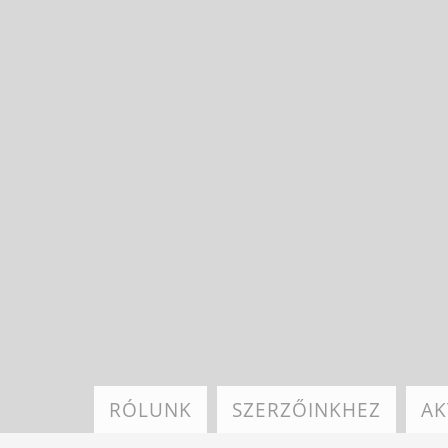
Ugrás
a
tartalomra
RÓLUNK
SZERZŐINKHEZ
AK