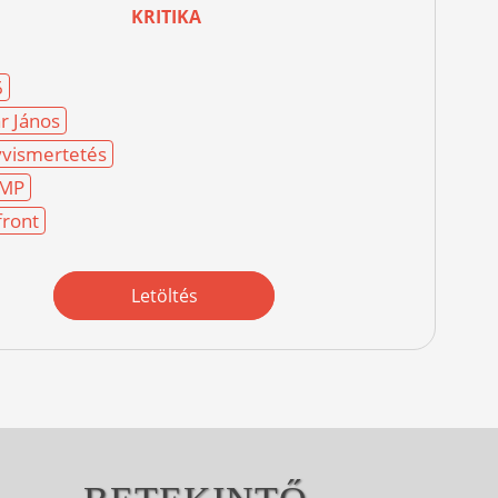
KRITIKA
6
r János
vismertetés
MP
ront
Letöltés