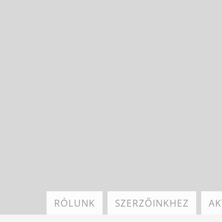
Ugrás
a
tartalomra
RÓLUNK
SZERZŐINKHEZ
AK