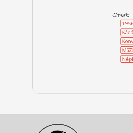
Címkék:
195
Kádá
Köny
MSZ
Népf