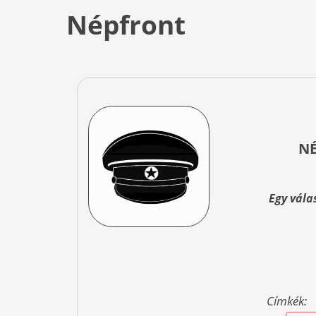
Népfront
NÉ
Egy vála
Címkék: