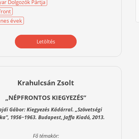
ar Dolgozók Pártja
ront
nes évek
Letöltés
Krahulcsán Zsolt
„NÉPFRONTOS KIEGYEZÉS”
jdi Gábor: Kiegyezés Kádárral. „Szövetségi
ika”, 1956−1963. Budapest, Jaffa Kiadó, 2013.
Fő témakör: