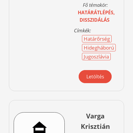
Fő témakör:
HATÁRÁTLÉPÉS,
DISSZIDÁLÁS
Címkék:
Határőrség
Hidegháború
Jugoszlávia
Letöltés
Varga
Krisztián