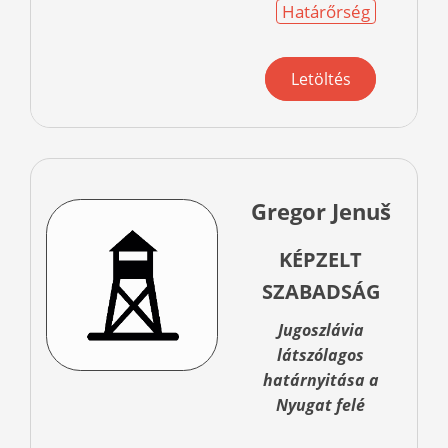
Határőrség
Letöltés
Gregor Jenuš
KÉPZELT
SZABADSÁG
Jugoszlávia
látszólagos
határnyitása a
Nyugat felé