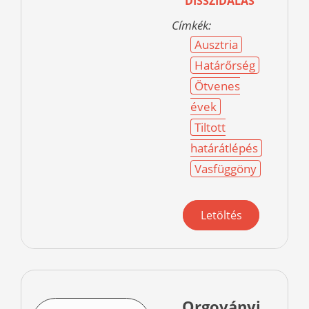
DISSZIDÁLÁS
Címkék:
Ausztria
Határőrség
Ötvenes
évek
Tiltott
határátlépés
Vasfüggöny
Letöltés
Orgoványi