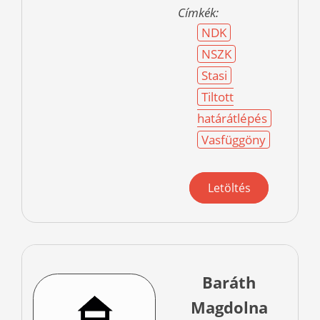
Címkék:
NDK
NSZK
Stasi
Tiltott
határátlépés
Vasfüggöny
Letöltés
Baráth
Magdolna