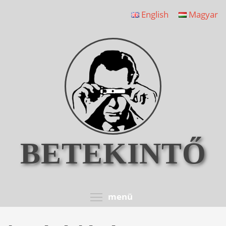
Ugrás
English
Magyar
a
tartalomra
BETEKINTŐ
Toggle menu visib
menü