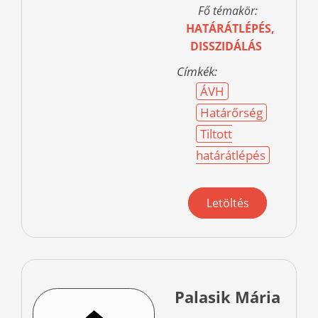
Fő témakör:
HATÁRÁTLÉPÉS,
DISSZIDÁLÁS
Címkék:
ÁVH
Határőrség
Tiltott
határátlépés
Letöltés
Palasik Mária