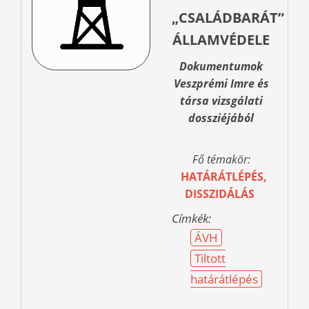
„CSALÁDBARÁT”
ÁLLAMVÉDELE
Dokumentumok
Veszprémi Imre és
társa vizsgálati
dossziéjából
Fő témakör:
HATÁRÁTLÉPÉS,
DISSZIDÁLÁS
Címkék:
ÁVH
Tiltott
határátlépés