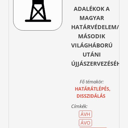
ADALÉKOK A
MAGYAR
HATÁRVÉDELEM/HA
MÁSODIK
VILÁGHÁBORÚ
UTÁNI
ÚJJÁSZERVEZÉSÉHEZ
Fő témakör:
HATÁRÁTLÉPÉS,
DISSZIDÁLÁS
Címkék:
ÁVH
ÁVO