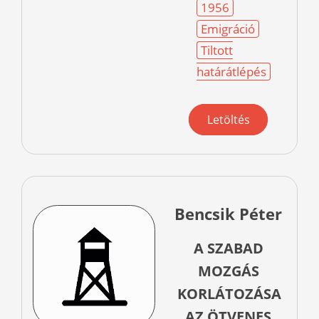
1956
Emigráció
Tiltott
határátlépés
Letöltés
Bencsik Péter
A SZABAD
MOZGÁS
KORLÁTOZÁSA
AZ ÖTVENES