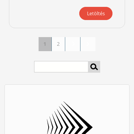
Letöltés
1
2
Oldalak
keresés