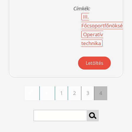
Címkék:
III.
Főcsoportfőnökség
Operatív
technika
Letöltés
1
2
3
4
Pages
Search