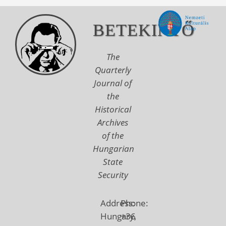
BETEKINTŐ
The
Quarterly
Journal of
the
Historical
Archives
of the
Hungarian
State
Security
Address:
Phone:
Hungary,
+36