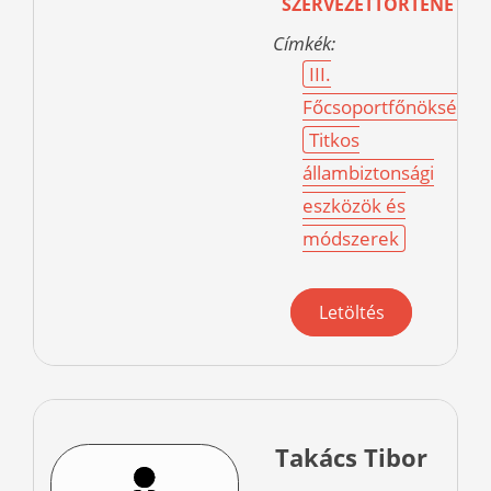
SZERVEZETTÖRTÉNET
Címkék:
III.
Főcsoportfőnökség
Titkos
állambiztonsági
eszközök és
módszerek
Letöltés
Takács Tibor