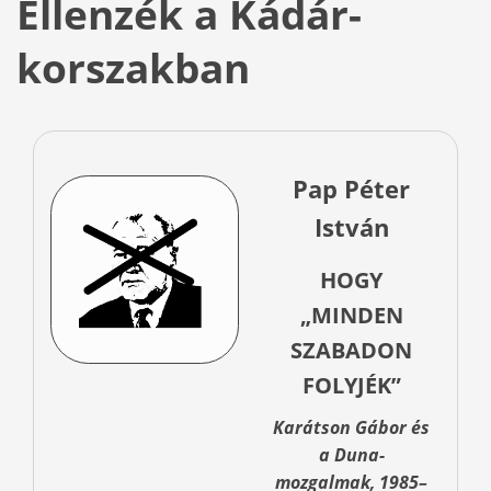
Ellenzék a Kádár-
korszakban
Pap Péter
István
HOGY
„MINDEN
SZABADON
FOLYJÉK”
Karátson Gábor és
a Duna-
mozgalmak, 1985–