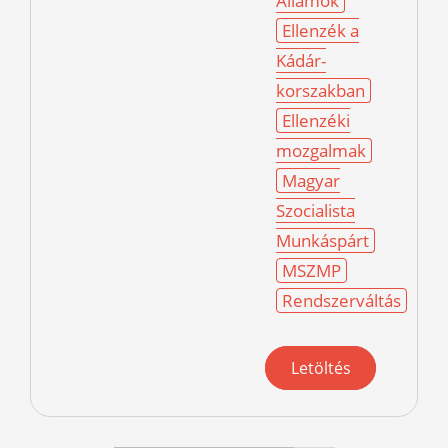
Államok
Ellenzék a
Kádár-
korszakban
Ellenzéki
mozgalmak
Magyar
Szocialista
Munkáspárt
MSZMP
Rendszerváltás
Letöltés