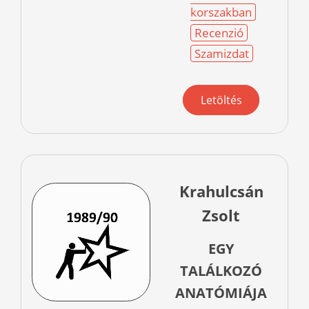
korszakban
Recenzió
Szamizdat
Letöltés
Krahulcsán
Zsolt
EGY
TALÁLKOZÓ
ANATÓMIÁJA