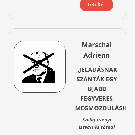
Letöltés
Marschal
Adrienn
„JELADÁSNAK
SZÁNTÁK EGY
ÚJABB
FEGYVERES
MEGMOZDULÁSHOZ
Szelepcsényi
István és társai