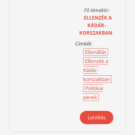
Fő témakör:
ELLENZÉK A
KÁDÁR-
KORSZAKBAN
Címkék:
Ellenállás
Ellenzék a
Kádár-
korszakban
Politikai
perek
Letöltés