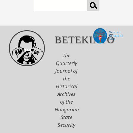
Search
BETEKINTŐ
The
Quarterly
Journal of
the
Historical
Archives
of the
Hungarian
State
Security