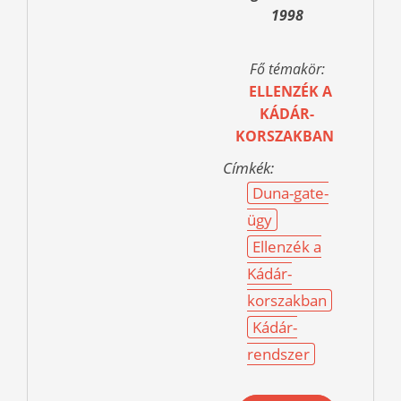
1998
Fő témakör:
ELLENZÉK A
KÁDÁR-
KORSZAKBAN
Címkék:
Duna-gate-
ügy
Ellenzék a
Kádár-
korszakban
Kádár-
rendszer