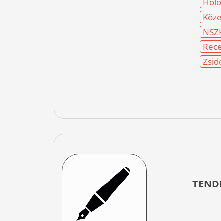
Holo
Köze
NSZ
Rece
Zsid
TEND