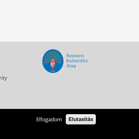
rity
u
Elfogadom
Elutasítás