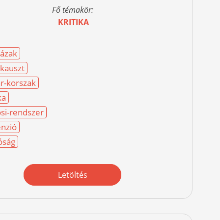
Fő témakör:
KRITIKA
ázak
kauszt
r-korszak
ka
si-rendszer
nzió
óság
Letöltés