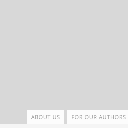
Skip
to
main
content
ABOUT US
FOR OUR AUTHORS