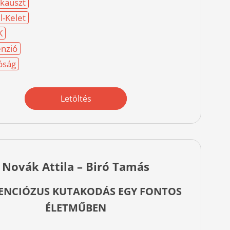
kauszt
l-Kelet
K
nzió
óság
Letöltés
Novák Attila – Biró Tamás
ENCIÓZUS KUTAKODÁS EGY FONTOS
ÉLETMŰBEN