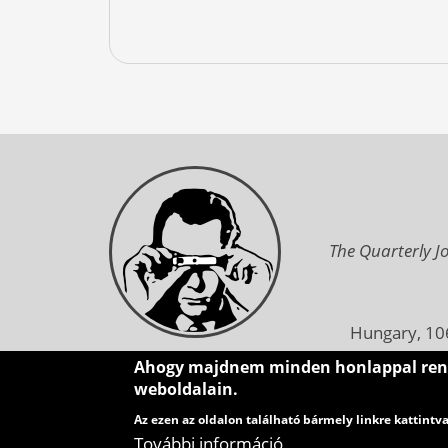
The Quarterly Jo
Hungary, 106
Ahogy majdnem minden honlappal rendel
M
weboldalain.
Hungary, 1
Az ezen az oldalon található bármely linkre kattintv
További információ