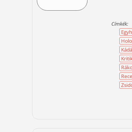
Címkék:
Egyh
Holo
Kádá
Kriti
Ráko
Rece
Zsid