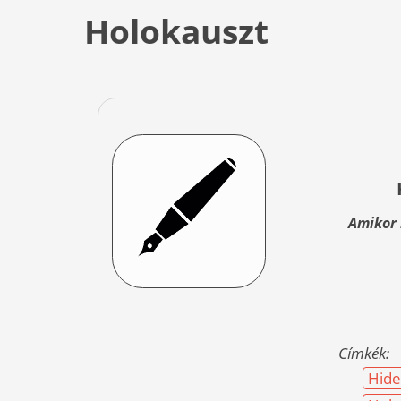
Holokauszt
Amikor 
Címkék:
Hid