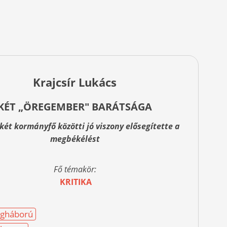
Krajcsír Lukács
KÉT „ÖREGEMBER" BARÁTSÁGA
két kormányfő közötti jó viszony elősegítette a
megbékélést
Fő témakör:
KRITIKA
egháború