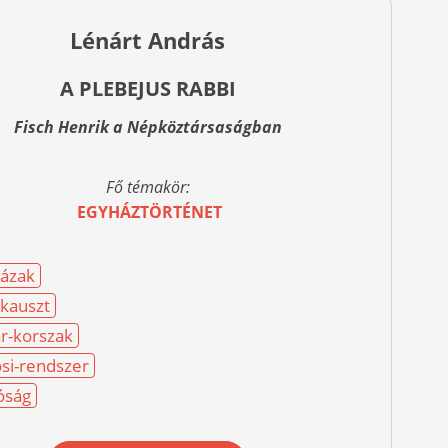
Lénárt András
A PLEBEJUS RABBI
Fisch Henrik a Népköztársaságban
Fő témakör:
EGYHÁZTÖRTÉNET
ázak
kauszt
r-korszak
si-rendszer
óság