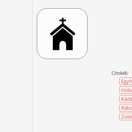
Címkék:
Egyh
Holo
Kádá
Ráko
Zsid