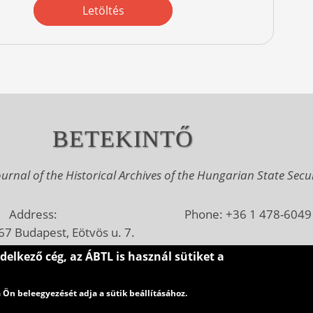
Letöltés
BETEKINTŐ
urnal of the Historical Archives of the Hungarian State Secu
Address:
Phone: +36 1 478-6049
7 Budapest, Eötvös u. 7.
E-mail: betekinto@abtl.h
kező cég, az ÁBTL is használ sütiket a
ailing address:
410 Budapest, Pf.: 119.
a Ön beleegyezését adja a sütik beállításához.