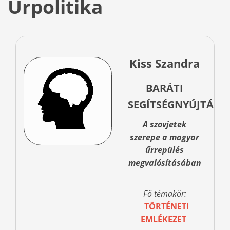
Űrpolitika
Kiss Szandra
BARÁTI
SEGÍTSÉGNYÚJTÁS?
A szovjetek
szerepe a magyar
űrrepülés
megvalósításában
Fő témakör:
TÖRTÉNETI
EMLÉKEZET