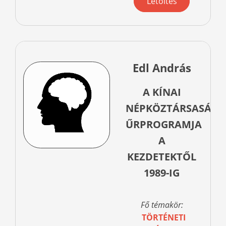
Letöltés
Edl András
A KÍNAI
NÉPKÖZTÁRSASÁG
ŰRPROGRAMJA
A
KEZDETEKTŐL
1989-IG
Fő témakör:
TÖRTÉNETI