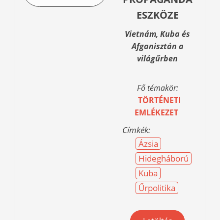
ESZKÖZE
Vietnám, Kuba és
Afganisztán a
világűrben
Fő témakör:
TÖRTÉNETI
EMLÉKEZET
Címkék:
Ázsia
Hidegháború
Kuba
Űrpolitika