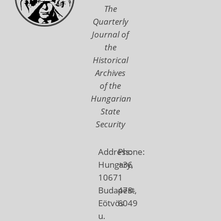
The
Quarterly
Journal of
the
Historical
Archives
of the
Hungarian
State
Security
Address:
Phone:
Hungary,
+36
1067
1
Budapest,
478-
Eötvös
6049
u.