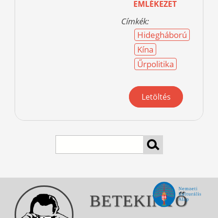
EMLÉKEZET
Címkék:
Hidegháború
Kína
Űrpolitika
Letöltés
Search
BETEKINTŐ