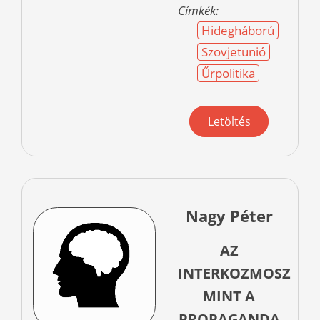
Címkék:
Hidegháború
Szovjetunió
Űrpolitika
Letöltés
Nagy Péter
AZ
INTERKOZMOSZ
MINT A
PROPAGANDA