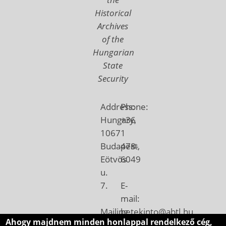
Historical
Archives
of the
Hungarian
State
Security
Address:
Phone:
Hungary,
+36
1067
1
Budapest,
478-
Eötvös
6049
u.
7.
E-
mail:
Mailing
betekinto@abtl.hu
Ahogy majdnem minden honlappal rendelkező cég,
address: