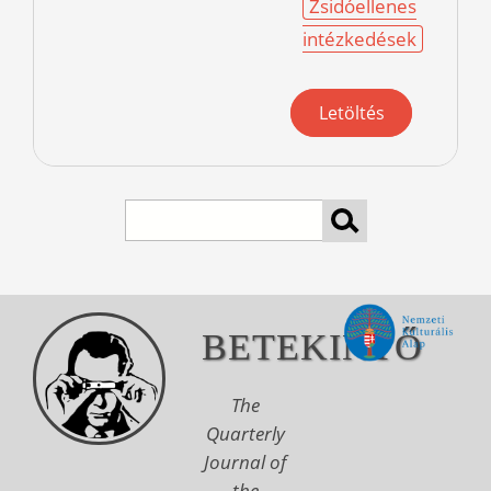
Zsidóellenes
intézkedések
Letöltés
Search
BETEKINTŐ
The
Quarterly
Journal of
the