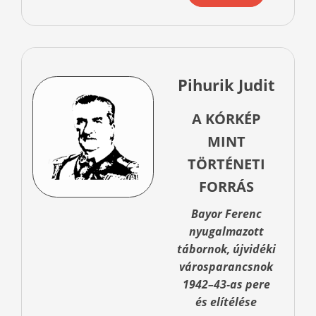
Pihurik Judit
A KÓRKÉP
MINT
TÖRTÉNETI
FORRÁS
Bayor Ferenc
nyugalmazott
tábornok, újvidéki
városparancsnok
1942–43-as pere
és elítélése