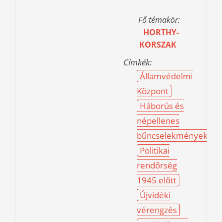
Fő témakör:
HORTHY-
KORSZAK
Címkék:
Államvédelmi
Központ
Háborús és
népellenes
bűncselekmények
Politikai
rendőrség
1945 előtt
Újvidéki
vérengzés