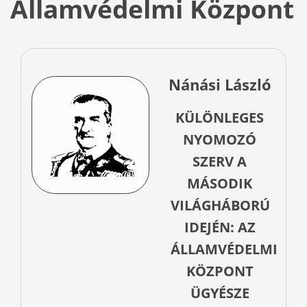
Államvédelmi Központ
Nánási László
KÜLÖNLEGES
NYOMOZÓ
SZERV A
MÁSODIK
VILÁGHÁBORÚ
IDEJÉN: AZ
ÁLLAMVÉDELMI
KÖZPONT
ÜGYÉSZE