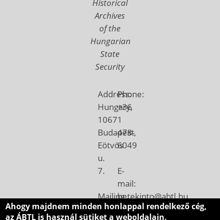
Historical
Archives
of the
Hungarian
State
Security
Address:
Phone:
Hungary,
+36
1067
1
Budapest,
478-
Eötvös
6049
u.
7.
E-
mail:
Mailing
betekinto@abtl.hu
Ahogy majdnem minden honlappal rendelkező cég,
address:
az ÁBTL is használ sütiket a weboldalain.