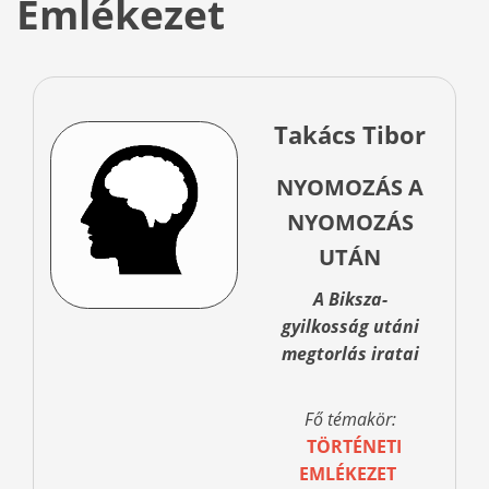
Emlékezet
Takács Tibor
NYOMOZÁS A
NYOMOZÁS
UTÁN
A Biksza-
gyilkosság utáni
megtorlás iratai
Fő témakör:
TÖRTÉNETI
EMLÉKEZET