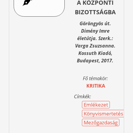
A KÖZPONTI
BIZOTTSÁGBA
Göröngyös út.
Dimény Imre
életútja. Szerk.:
Varga Zsuzsanna.
Kossuth Kiadó,
Budapest, 2017.
Fő témakör:
KRITIKA
Címkék:
Emlékezet
Könyvismertetés
Mezőgazdaság