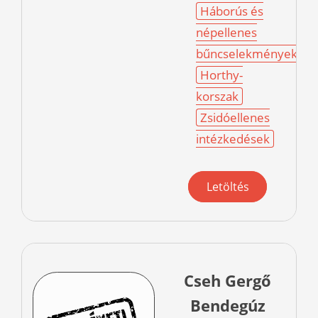
Háborús és
népellenes
bűncselekmények
Horthy-
korszak
Zsidóellenes
intézkedések
Letöltés
Cseh Gergő
Bendegúz