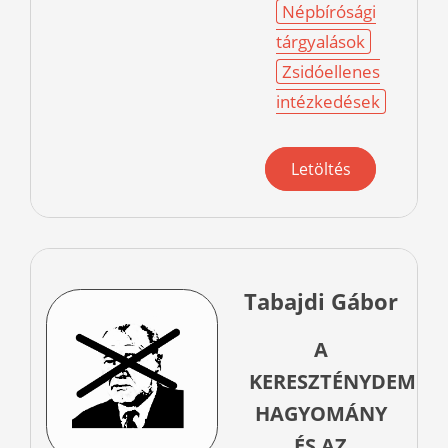
Népbírósági
tárgyalások
Zsidóellenes
intézkedések
Letöltés
Tabajdi Gábor
A
KERESZTÉNYDEMOK
HAGYOMÁNY
ÉS AZ