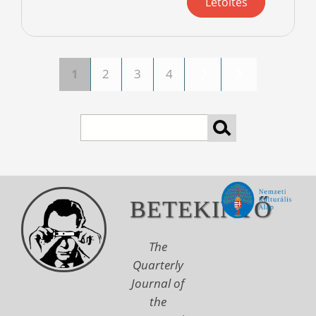
Letöltés
1
2
3
4
Pages
Search
BETEKINTŐ
The
Quarterly
Journal of
the