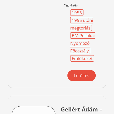
Címkék:
1956
1956 utáni
megtorlás
BM Politikai
Nyomozó
Főosztály
Emlékezet
Letöltés
Gellért Ádám –