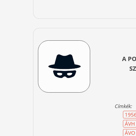
A PO
S
Címkék:
195
ÁVH
ÁVO