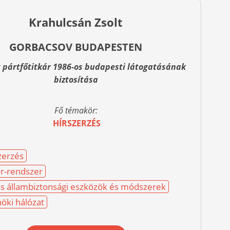
Krahulcsán Zsolt
GORBACSOV BUDAPESTEN
t pártfőtitkár 1986-os budapesti látogatásának
biztosítása
Fő témakör:
HÍRSZERZÉS
zerzés
r-rendszer
os állambiztonsági eszközök és módszerek
öki hálózat