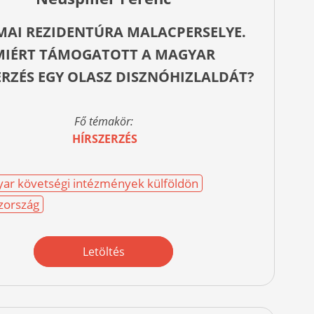
MAI REZIDENTÚRA MALACPERSELYE.
MIÉRT TÁMOGATOTT A MAGYAR
ERZÉS EGY OLASZ DISZNÓHIZLALDÁT?
Fő témakör:
HÍRSZERZÉS
ar követségi intézmények külföldön
zország
Letöltés