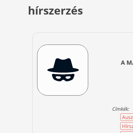
hírszerzés
A M
Címkék:
Ausz
Hírs