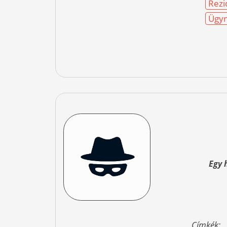
Rezi
Ügyn
Egy 
Címkék: