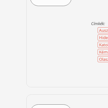
Címkék:
Ausz
Hid
Kato
Kéme
Olas