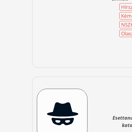
Hírs
Kéme
NSZ
Olas
Esettan
kato