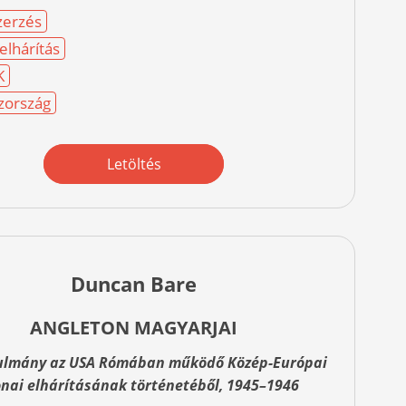
zerzés
lhárítás
K
zország
Letöltés
Duncan Bare
ANGLETON MAGYARJAI
ulmány az USA Rómában működő Közép-Európai
nai elhárításának történetéből, 1945–1946