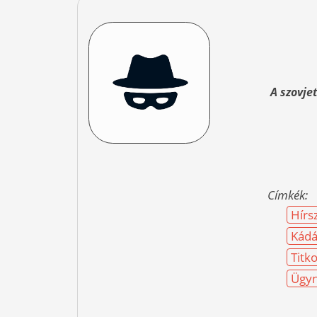
A szovje
Címkék:
Hírs
Kádá
Titk
Ügyn