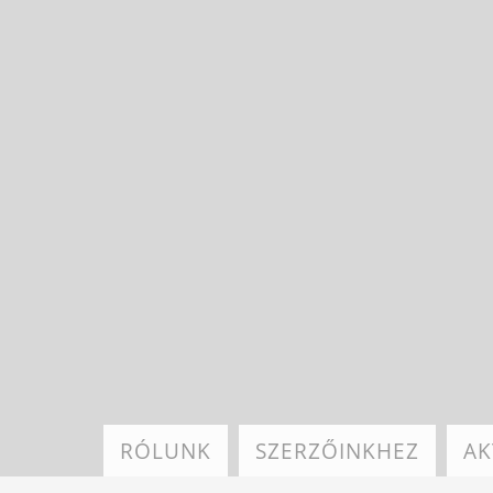
Ugrás
a
tartalomra
RÓLUNK
SZERZŐINKHEZ
AK