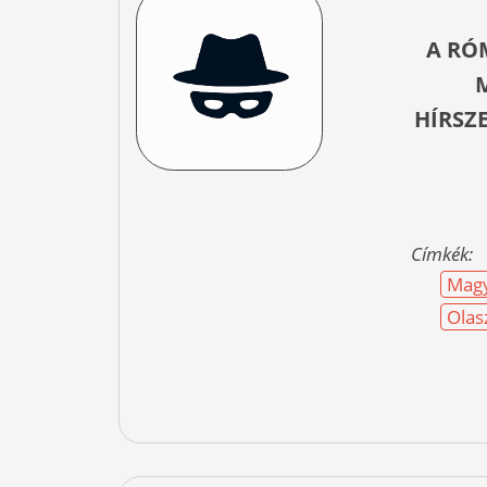
A RÓ
HÍRSZ
Címkék:
Magy
Olas