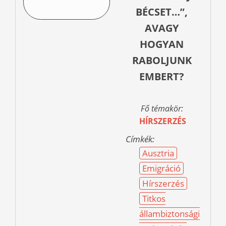
BÉCSET…”,
AVAGY
HOGYAN
RABOLJUNK
EMBERT?
Fő témakör:
HÍRSZERZÉS
Címkék:
Ausztria
Emigráció
Hírszerzés
Titkos
állambiztonsági