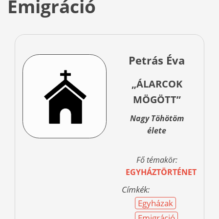
Emigráció
Petrás Éva
„ÁLARCOK
MÖGÖTT”
Nagy Töhötöm
élete
Fő témakör:
EGYHÁZTÖRTÉNET
Címkék:
Egyházak
Emigráció