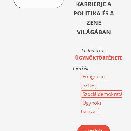
KARRIERJE A
POLITIKA ÉS A
ZENE
VILÁGÁBAN
Fő témakör:
ÜGYNÖKTÖRTÉNETEK
Címkék:
Emigráció
SZDP
Szociáldemokraták
Ügynöki
hálózat