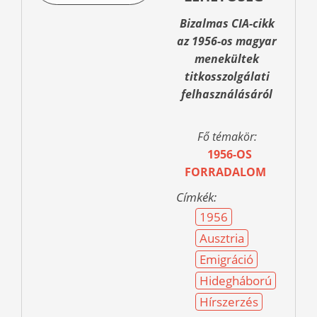
Bizalmas CIA-cikk
az 1956-os magyar
menekültek
titkosszolgálati
felhasználásáról
Fő témakör:
1956-OS
FORRADALOM
Címkék:
1956
Ausztria
Emigráció
Hidegháború
Hírszerzés