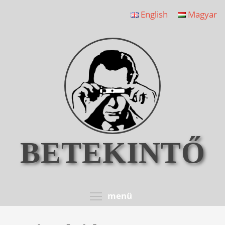
Ugrás
English
Magyar
a
tartalomra
BETEKINTŐ
Toggle menu visib
menü