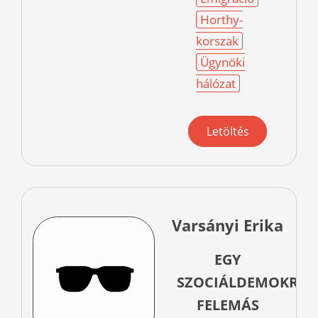
Horthy-
korszak
Ügynöki
hálózat
Letöltés
Varsányi Erika
EGY
SZOCIÁLDEMOKRAT
FELEMÁS