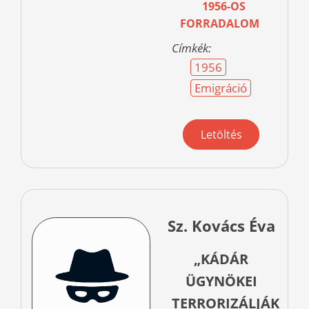
1956-OS
FORRADALOM
Címkék:
1956
Emigráció
Letöltés
Sz. Kovács Éva
„KÁDÁR
ÜGYNÖKEI
TERRORIZÁLJÁK