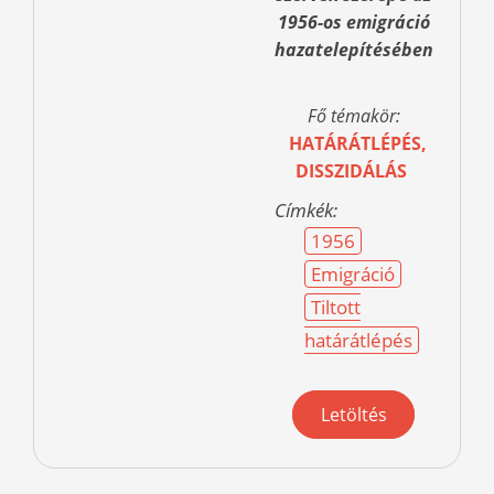
1956-os emigráció
hazatelepítésében
Fő témakör:
HATÁRÁTLÉPÉS,
DISSZIDÁLÁS
Címkék:
1956
Emigráció
Tiltott
határátlépés
Letöltés