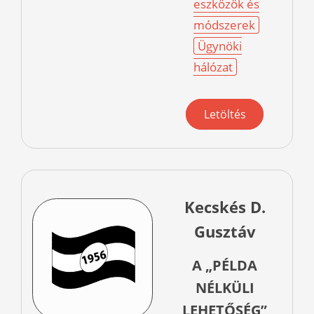
eszközök és
módszerek
Ügynöki
hálózat
Letöltés
Kecskés D.
Gusztáv
A „PÉLDA
NÉLKÜLI
LEHETŐSÉG”