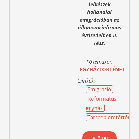
lelkészek
hollandiai
emigrációban az
államszocializmus
évtizedeiben II.
rész.
Fő témakör:
EGYHÁZTÖRTÉNET
Címkék:
Emigráció
Református
egyház
Társadalomtörténet
Letöltés