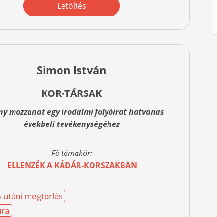
Letöltés
Simon István
KOR-TÁRSAK
y mozzanat egy irodalmi folyóirat hatvanas
évekbeli tevékenységéhez
Fő témakör:
ELLENZÉK A KÁDÁR-KORSZAKBAN
 utáni megtorlás
úra