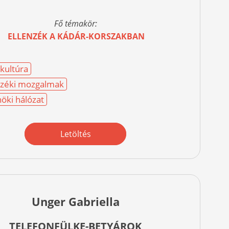
Fő témakör:
ELLENZÉK A KÁDÁR-KORSZAKBAN
nkultúra
nzéki mozgalmak
öki hálózat
Letöltés
Unger Gabriella
TELEFONFÜLKE-BETYÁROK