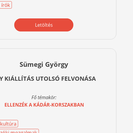
 írók
Letöltés
Sümegi György
Y KIÁLLÍTÁS UTOLSÓ FELVONÁSA
Fő témakör:
ELLENZÉK A KÁDÁR-KORSZAKBAN
nkultúra
nzéki mozgalmak