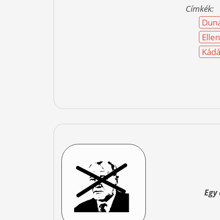
Címkék:
Duna
Elle
Kádá
Egy