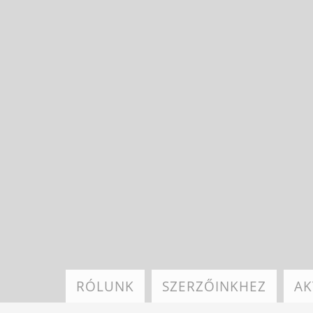
Ugrás
a
tartalomra
RÓLUNK
SZERZŐINKHEZ
AK