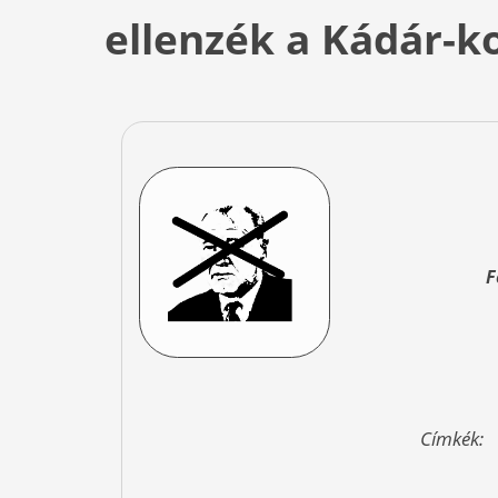
ellenzék a Kádár-k
F
Címkék: