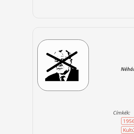
Néhán
Címkék:
1956
Kult