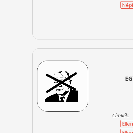
Népi
EG
Címkék:
Elle
Elle