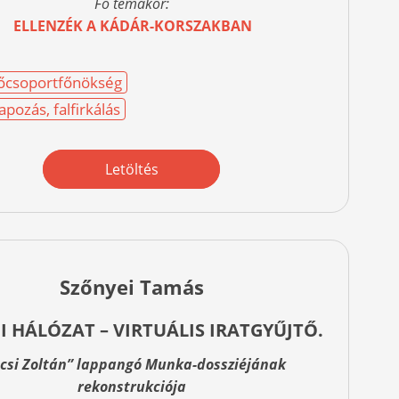
Fő témakör:
ELLENZÉK A KÁDÁR-KORSZAKBAN
 Főcsoportfőnökség
apozás, falfirkálás
Letöltés
Szőnyei Tamás
I HÁLÓZAT – VIRTUÁLIS IRATGYŰJTŐ.
csi Zoltán” lappangó Munka-dossziéjának
rekonstrukciója