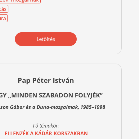
ítás
úra
Letöltés
Pap Péter István
GY „MINDEN SZABADON FOLYJÉK”
son Gábor és a Duna-mozgalmak, 1985–1998
Fő témakör:
ELLENZÉK A KÁDÁR-KORSZAKBAN