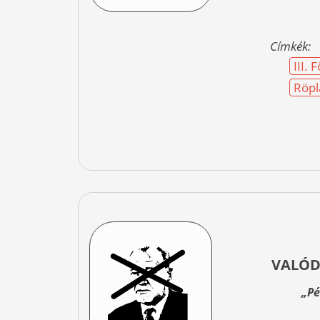
Címkék:
III.
Röpl
VALÓD
„Pé