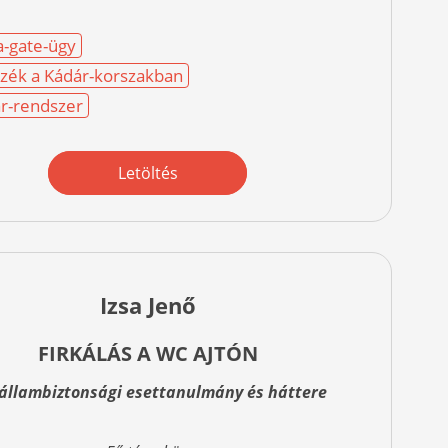
-gate-ügy
nzék a Kádár-korszakban
r-rendszer
Letöltés
Izsa Jenő
FIRKÁLÁS A WC AJTÓN
 állambiztonsági esettanulmány és háttere