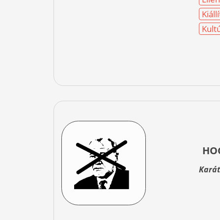
Kiáll
Kult
HO
Karát