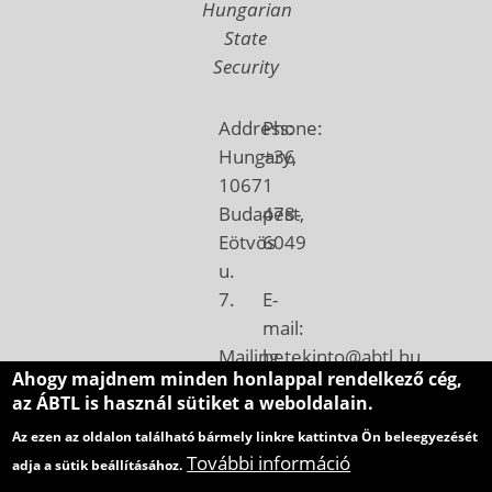
Hungarian
State
Security
Address:
Phone:
Hungary,
+36
1067
1
Budapest,
478-
Eötvös
6049
u.
7.
E-
mail:
Mailing
betekinto@abtl.hu
Ahogy majdnem minden honlappal rendelkező cég,
address:
az ÁBTL is használ sütiket a weboldalain.
Hungary,
Az ezen az oldalon található bármely linkre kattintva Ön beleegyezését
1410
További információ
adja a sütik beállításához.
Budapest,