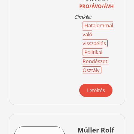
PRO/ÁVO/ÁVH
Címkék:
Hatalommal
való
visszaélés
Politikai
Rendészeti
Osztály
Letöltés
Müller Rolf