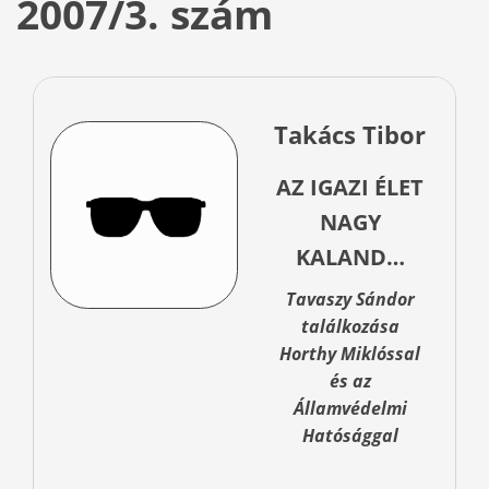
2007/3. szám
Takács Tibor
AZ IGAZI ÉLET
NAGY
KALAND…
Tavaszy Sándor
találkozása
Horthy Miklóssal
és az
Államvédelmi
Hatósággal