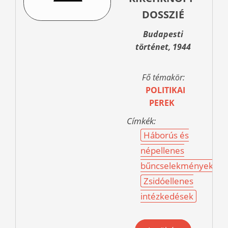
DOSSZIÉ
Budapesti
történet, 1944
Fő témakör:
POLITIKAI
PEREK
Címkék:
Háborús és
népellenes
bűncselekmények
Zsidóellenes
intézkedések