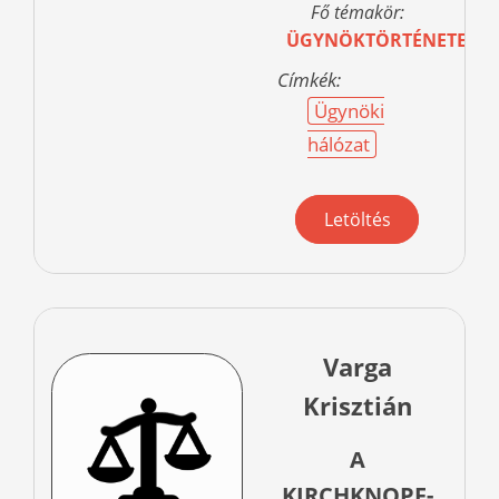
Fő témakör:
ÜGYNÖKTÖRTÉNETEK
Címkék:
Ügynöki
hálózat
Letöltés
Varga
Krisztián
A
KIRCHKNOPF-