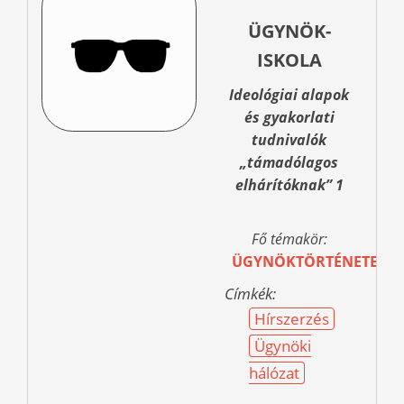
ÜGYNÖK-
ISKOLA
Ideológiai alapok
és gyakorlati
tudnivalók
„támadólagos
elhárítóknak” 1
Fő témakör:
ÜGYNÖKTÖRTÉNETEK
Címkék:
Hírszerzés
Ügynöki
hálózat