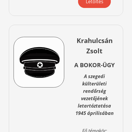
Letöltés
Krahulcsán
Zsolt
A BOKOR-ÜGY
A szegedi
külterületi
rendőrség
vezetőjének
letartóztatása
1945 áprilisában
Fő témakör: