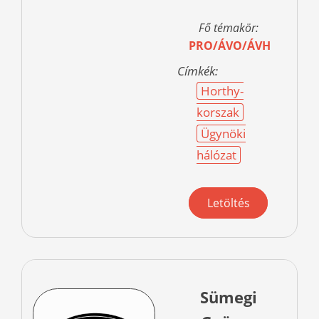
Fő témakör:
PRO/ÁVO/ÁVH
Címkék:
Horthy-
korszak
Ügynöki
hálózat
Letöltés
Sümegi