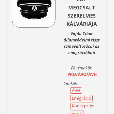
MEGCSALT
SZERELMES
KÁLVÁRIÁJA
Vajda Tibor
államvédelmi tiszt
színeváltozásai az
emigrációban
Fő témakör:
PRO/ÁVO/ÁVH
Címkék:
ÁVH
Emigráció
Koncepciós
perek