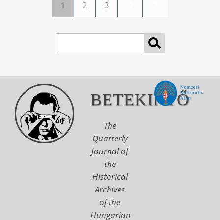
1
2
3
Pages
Search
BETEKINTŐ
The
Quarterly
Journal of
the
Historical
Archives
of the
Hungarian