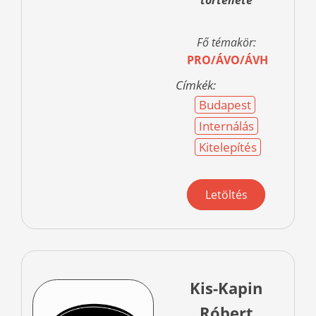
története
Fő témakör:
PRO/ÁVO/ÁVH
Címkék:
Budapest
Internálás
Kitelepítés
Letöltés
Kis-Kapin
Róbert