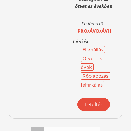
ötvenes években
Fő témakör:
PRO/ÁVO/ÁVH
Címkék:
Ellenállás
Ötvenes
évek
Röplapozás,
falfirkálás
Letöltés