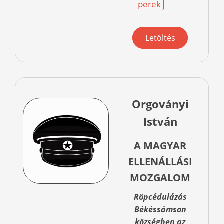
perek
Letöltés
Orgoványi
István
A MAGYAR
ELLENÁLLÁSI
MOZGALOM
Röpcédulázás
Békéssámson
községben az