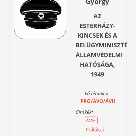
György
AZ
ESTERHÁZY-
KINCSEK ÉS A
BELÜGYMINISZTÉR
ÁLLAMVÉDELMI
HATÓSÁGA,
1949
Fő témakör:
PRO/ÁVO/ÁVH
Címkék:
ÁVH
Politikai