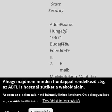
State
Security
Address:
Phone:
Hungary,
+36
1067
1
Budapest,
478-
Eötvös
6049
u.
7.
E-
mail:
Mailing
betekinto@abtl.hu
Ahogy majdnem minden honlappal rendelkező cég,
address:
az ÁBTL is használ sütiket a weboldalain.
Hungary,
Az ezen az oldalon található bármely linkre kattintva Ön beleegyezését
1410
További információ
adja a sütik beállításához.
Budapest,
Pf.: