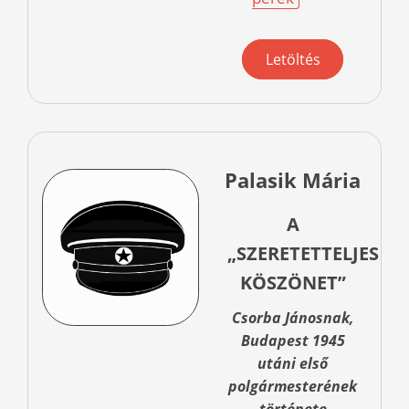
Letöltés
Palasik Mária
A
„SZERETETTELJES
KÖSZÖNET”
Csorba Jánosnak,
Budapest 1945
utáni első
polgármesterének