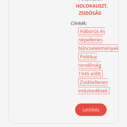
HOLOKAUSZT,
ZSIDÓSÁG
Címkék:
Háborús és
népellenes
bűncselekmények
Politikai
rendőrség
1945 előtt
Zsidóellenes
intézkedések
Letöltés