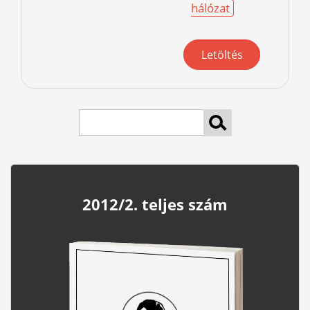
hálózat
Letöltés
Search
2012/2. teljes szám