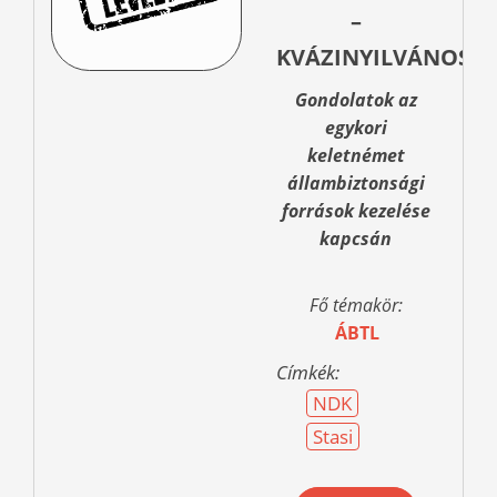
–
KVÁZINYILVÁNOSS
Gondolatok az
egykori
keletnémet
állambiztonsági
források kezelése
kapcsán
Fő témakör:
ÁBTL
Címkék:
NDK
Stasi