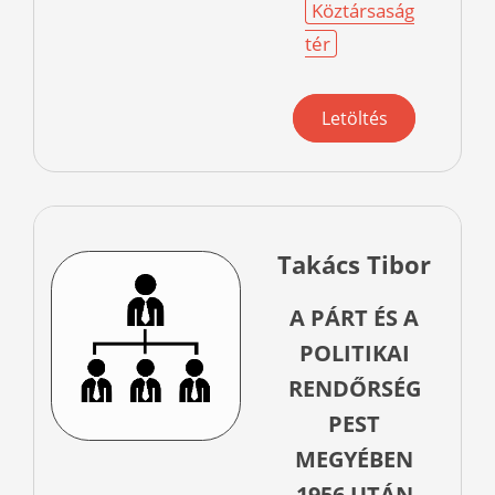
Köztársaság
tér
Letöltés
Takács Tibor
A PÁRT ÉS A
POLITIKAI
RENDŐRSÉG
PEST
MEGYÉBEN
1956 UTÁN