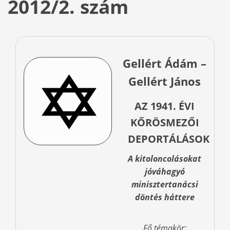
2012/2. szám
Gellért Ádám –
Gellért János
AZ 1941. ÉVI
KŐRÖSMEZŐI
DEPORTÁLÁSOK
A kitoloncolásokat
jóváhagyó
minisztertanácsi
döntés háttere
Fő témakör: