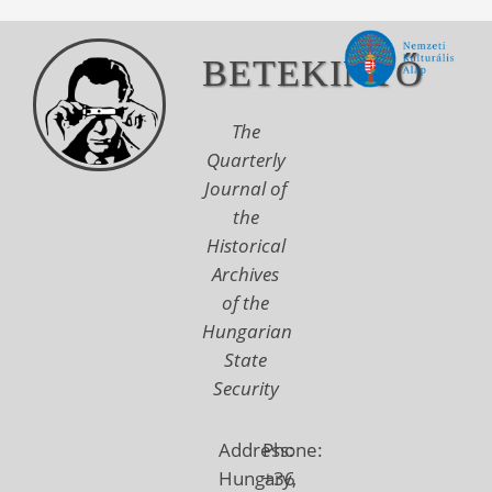
BETEKINTŐ
The
Quarterly
Journal of
the
Historical
Archives
of the
Hungarian
State
Security
Address:
Phone:
Hungary,
+36