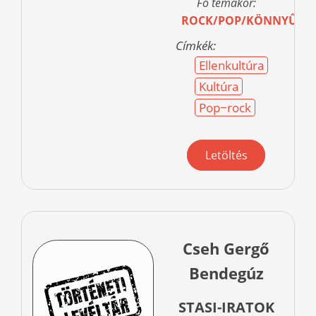
Fő témakör:
ROCK/POP/KÖNNYŰZE
Címkék:
Ellenkultúra
Kultúra
Pop−rock
Letöltés
Cseh Gergő
Bendegúz
STASI-IRATOK