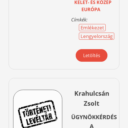
KELET- ÉS KÖZÉP
EURÓPA
Címkék:
Emlékezet
Lengyelország
Letöltés
Krahulcsán
Zsolt
ÜGYNÖKKÉRDÉS
A