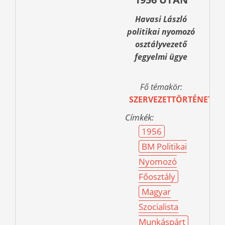
Havasi László
politikai nyomozó
osztályvezető
fegyelmi ügye
Fő témakör:
SZERVEZETTÖRTÉNET
Címkék:
1956
BM Politikai
Nyomozó
Főosztály
Magyar
Szocialista
Munkáspárt