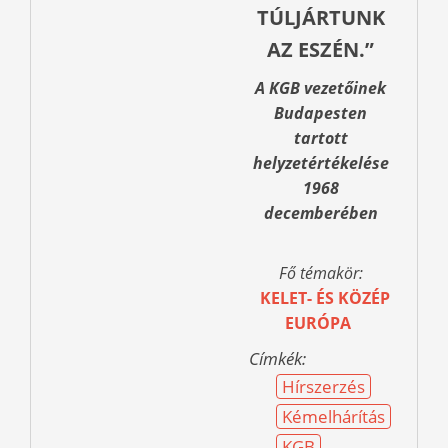
TÚLJÁRTUNK
AZ ESZÉN.”
A KGB vezetőinek
Budapesten
tartott
helyzetértékelése
1968
decemberében
Fő témakör:
KELET- ÉS KÖZÉP
EURÓPA
Címkék:
Hírszerzés
Kémelhárítás
KGB