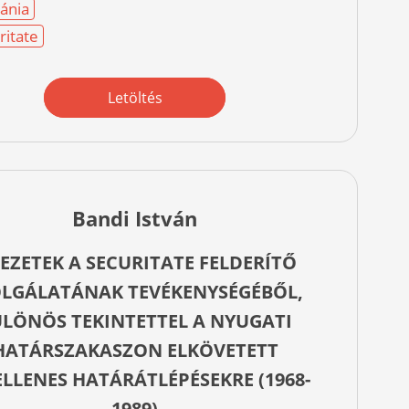
ánia
ritate
Letöltés
Bandi István
JEZETEK A SECURITATE FELDERÍTŐ
OLGÁLATÁNAK TEVÉKENYSÉGÉBŐL,
LÖNÖS TEKINTETTEL A NYUGATI
HATÁRSZAKASZON ELKÖVETETT
ELLENES HATÁRÁTLÉPÉSEKRE (1968-
1989)