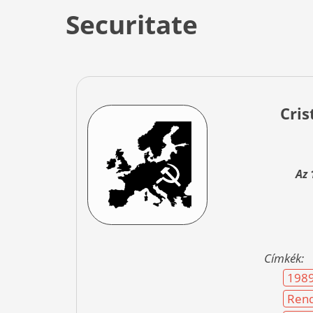
Securitate
Cris
Az 
Címkék:
198
Rend