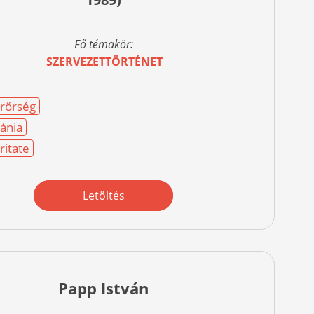
Fő témakör:
SZERVEZETTÖRTÉNET
rőrség
ánia
ritate
Letöltés
Papp István