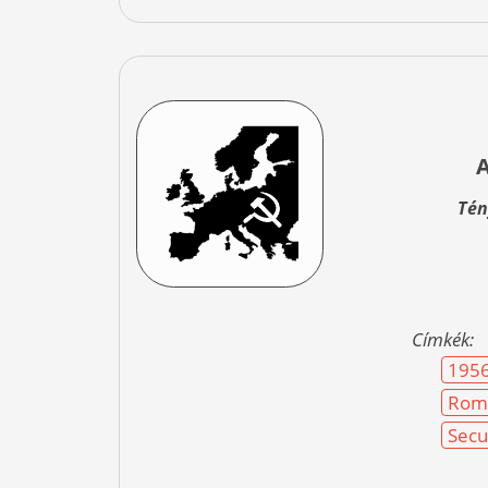
Tén
Címkék:
195
Rom
Secu