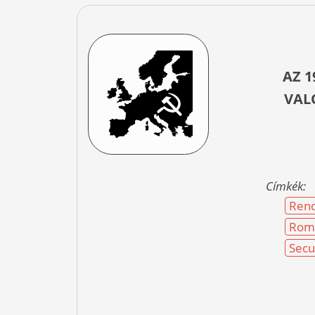
AZ 
VAL
Címkék:
Rend
Rom
Secu