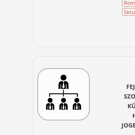
Rom
Secu
FE
SZ
KÜ
JOG