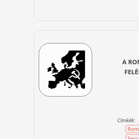
A RO
FELÉ
Címkék:
Rom
Secu