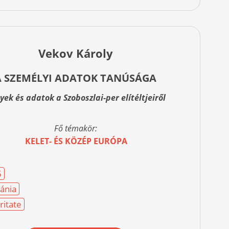
Vekov Károly
A SZEMÉLYI ADATOK TANÚSÁGA
yek és adatok a Szoboszlai-per elítéltjeiről
Fő témakör:
KELET- ÉS KÖZÉP EURÓPA
6
ánia
ritate