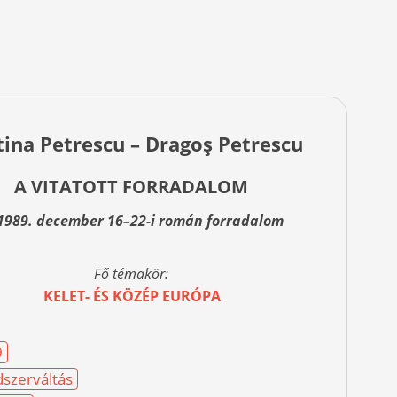
tina Petrescu – Dragoş Petrescu
A VITATOTT FORRADALOM
1989. december 16–22-i román forradalom
Fő témakör:
KELET- ÉS KÖZÉP EURÓPA
9
szerváltás