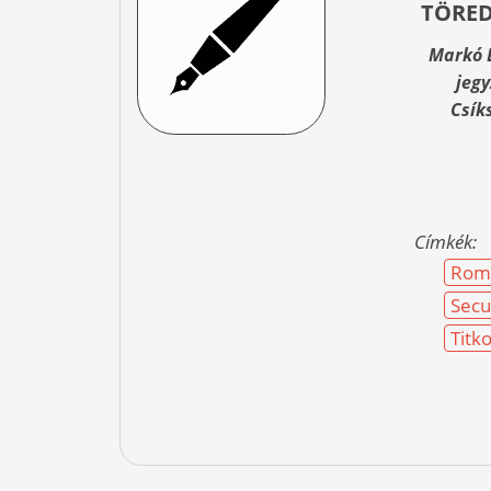
TÖRED
Markó B
jegy
Csík
Címkék:
Rom
Secu
Titk