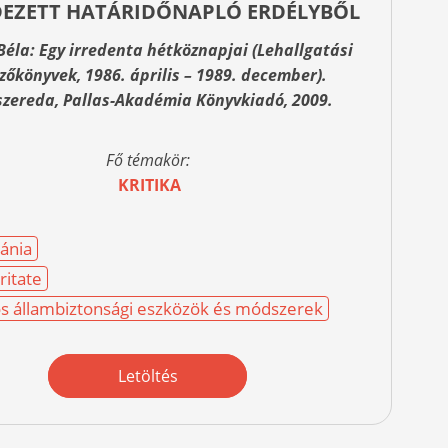
EZETT HATÁRIDŐNAPLÓ ERDÉLYBŐL
éla: Egy irredenta hétköznapjai (Lehallgatási
zőkönyvek, 1986. április – 1989. december).
szereda, Pallas-Akadémia Könyvkiadó, 2009.
Fő témakör:
KRITIKA
ánia
ritate
os állambiztonsági eszközök és módszerek
Letöltés