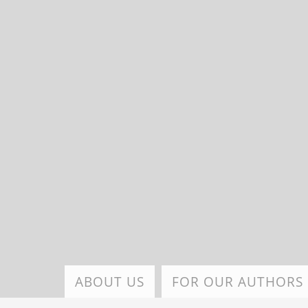
Skip
to
main
content
ABOUT US
FOR OUR AUTHORS