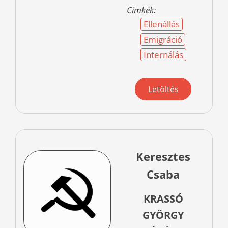
Címkék:
Ellenállás
Emigráció
Internálás
Letöltés
Keresztes
Csaba
KRASSÓ
GYÖRGY