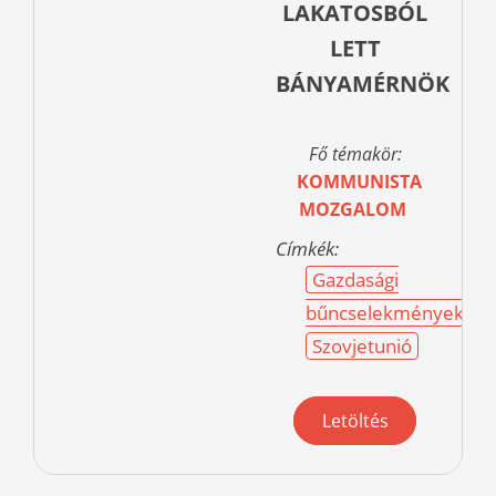
LAKATOSBÓL
LETT
BÁNYAMÉRNÖK
Fő témakör:
KOMMUNISTA
MOZGALOM
Címkék:
Gazdasági
bűncselekmények
Szovjetunió
Letöltés