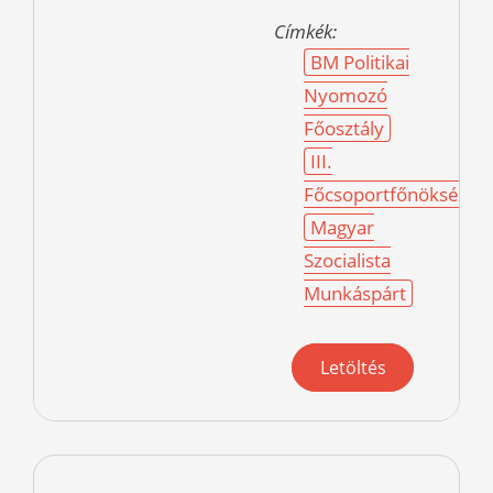
Címkék:
BM Politikai
Nyomozó
Főosztály
III.
Főcsoportfőnökség
Magyar
Szocialista
Munkáspárt
Letöltés