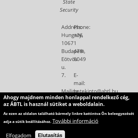
State
Security
Address:
Phone:
Hungary,
+36
1067
1
Budapest,
478-
Eötvös
6049
u.
7.
E-
mail:
Mailing
betekinto@abtl.hu
Ahogy majdnem minden honlappal rendelkező cég,
address:
az ÁBTL is használ sütiket a weboldalain.
Hungary,
Az ezen az oldalon található bármely linkre kattintva Ön beleegyezését
1410
További információ
adja a sütik beállításához.
Budapest,
Pf.:
Elfogadom
Elutasítás