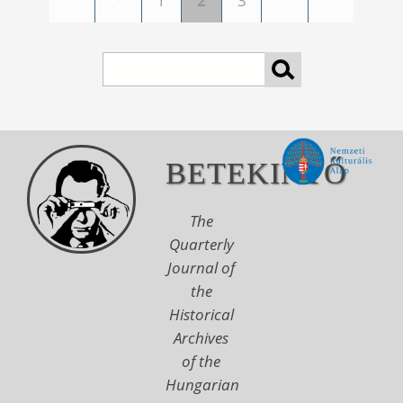
1
2
3
Pages
Search
BETEKINTŐ
The
Quarterly
Journal of
the
Historical
Archives
of the
Hungarian