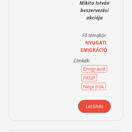
Mikita István
beszervezési
akciója
Fő témakör:
NYUGATI
EMIGRÁCIÓ
Címkék:
Emigráció
FKGP
Népi írók
Letöltés