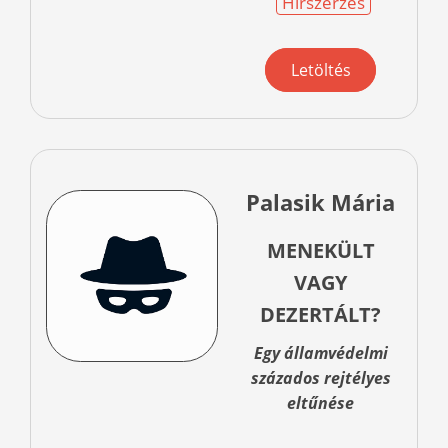
Hírszerzés
Letöltés
Palasik Mária
MENEKÜLT
VAGY
DEZERTÁLT?
Egy államvédelmi
százados rejtélyes
eltűnése