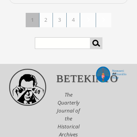
1
2
3
4
Pages
Search
BETEKINTŐ
The
Quarterly
Journal of
the
Historical
Archives