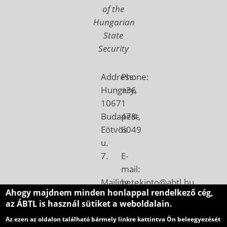
of the
Hungarian
State
Security
Address:
Phone:
Hungary,
+36
1067
1
Budapest,
478-
Eötvös
6049
u.
7.
E-
mail:
Mailing
betekinto@abtl.hu
Ahogy majdnem minden honlappal rendelkező cég,
address:
az ÁBTL is használ sütiket a weboldalain.
Hungary,
Az ezen az oldalon található bármely linkre kattintva Ön beleegyezését
1410