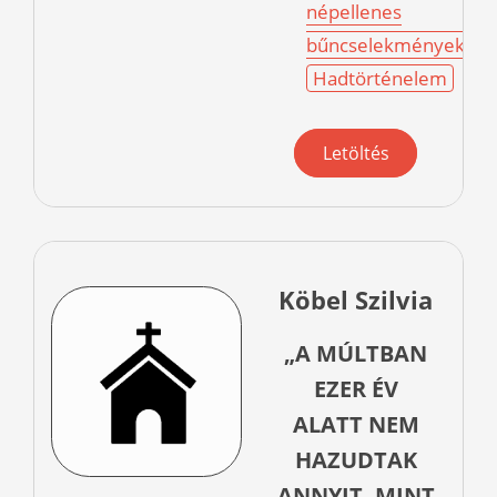
népellenes
bűncselekmények
Hadtörténelem
Letöltés
Köbel Szilvia
„A MÚLTBAN
EZER ÉV
ALATT NEM
HAZUDTAK
ANNYIT, MINT