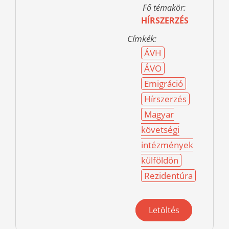
Fő témakör:
HÍRSZERZÉS
Címkék:
ÁVH
ÁVO
Emigráció
Hírszerzés
Magyar
követségi
intézmények
külföldön
Rezidentúra
Letöltés