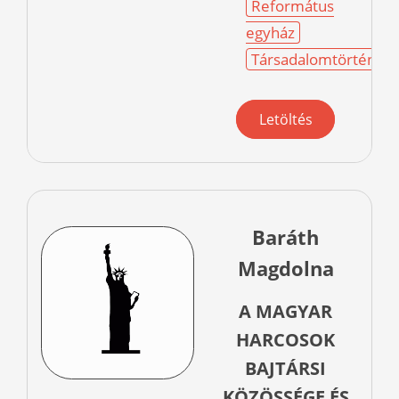
Református
egyház
Társadalomtörténet
Letöltés
Baráth
Magdolna
A MAGYAR
HARCOSOK
BAJTÁRSI
KÖZÖSSÉGE ÉS