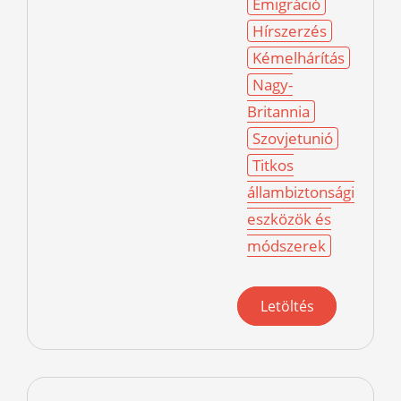
Emigráció
Hírszerzés
Kémelhárítás
Nagy-
Britannia
Szovjetunió
Titkos
állambiztonsági
eszközök és
módszerek
Letöltés