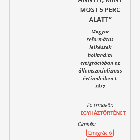
MOST 5 PERC
ALATT”
Magyar
református
lelkészek
hollandiai
emigrációban az
államszocializmus
évtizedeiben I.
rész
Fő témakör:
EGYHÁZTÖRTÉNET
Címkék:
Emigráció