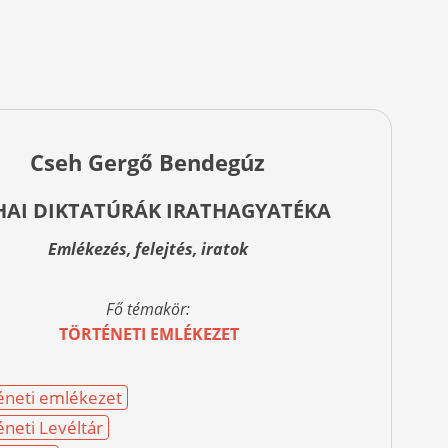
Cseh Gergő Bendegúz
HAI DIKTATÚRÁK IRATHAGYATÉKA
Emlékezés, felejtés, iratok
Fő témakör:
TÖRTÉNETI EMLÉKEZET
éneti emlékezet
éneti Levéltár