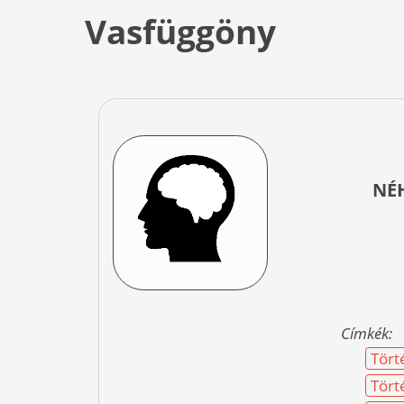
Vasfüggöny
NÉ
Címkék:
Tört
Tört