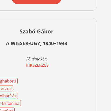
Szabó Gábor
A WIESER-ÜGY, 1940–1943
Fő témakör:
HÍRSZERZÉS
egháború
zerzés
lhárítás
-Britannia
üggöny