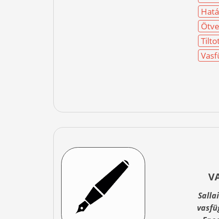
Hatá
Ötve
Tilto
Vasf
V
Salla
vasfü