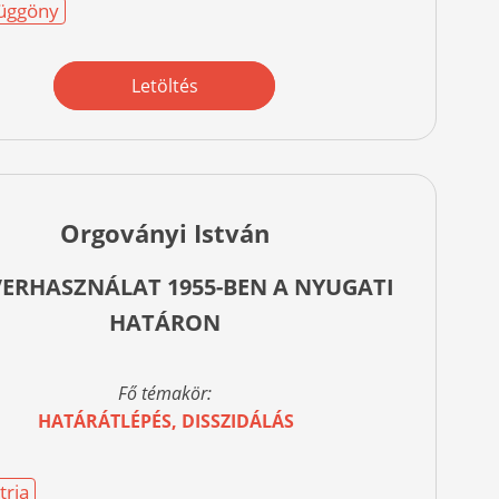
üggöny
Letöltés
Orgoványi István
VERHASZNÁLAT 1955-BEN A NYUGATI
HATÁRON
Fő témakör:
HATÁRÁTLÉPÉS, DISSZIDÁLÁS
tria