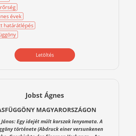
rőrség
nes évek
tt határátlépés
üggöny
Letöltés
Jobst Ágnes
ASFÜGGÖNY MAGYARORSZÁGON
i János: Egy idejét múlt korszak lenyomata. A
ggöny története (Abdruck einer versunkenen