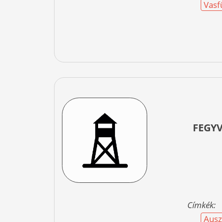
Vasf
FEGY
Címkék:
Ausz