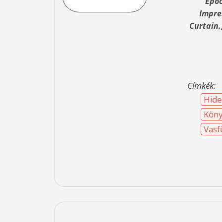
Epoc
Impres
Curtain.
Címkék:
Hid
Köny
Vasf