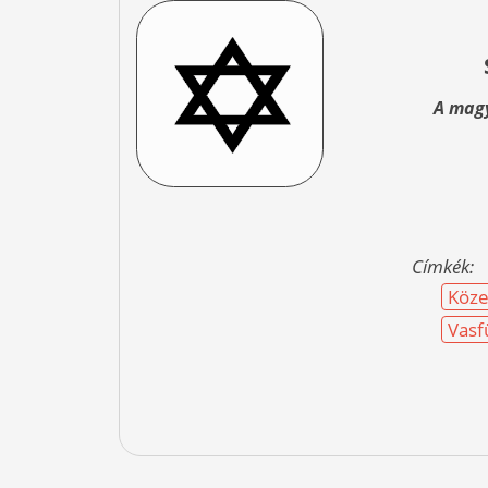
A magy
Címkék:
Köze
Vasf