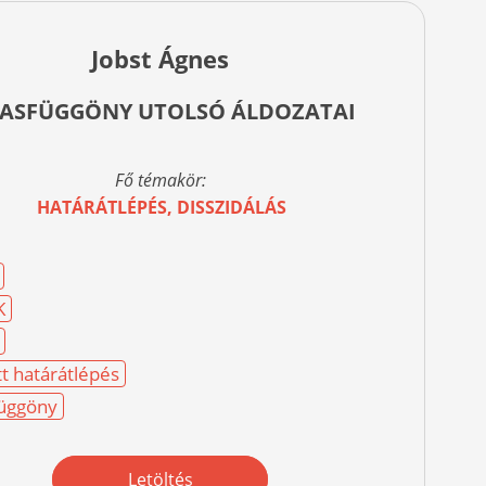
Jobst Ágnes
VASFÜGGÖNY UTOLSÓ ÁLDOZATAI
Fő témakör:
HATÁRÁTLÉPÉS, DISSZIDÁLÁS
K
tt határátlépés
üggöny
Letöltés