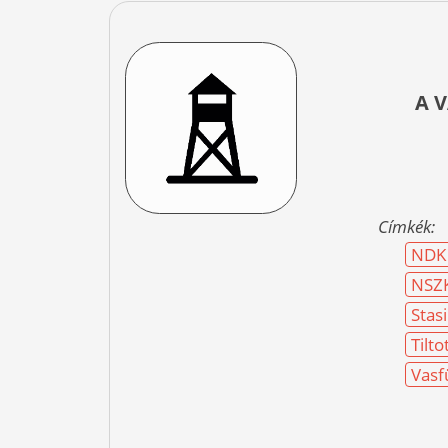
A 
Címkék:
NDK
NSZ
Stasi
Tilto
Vasf