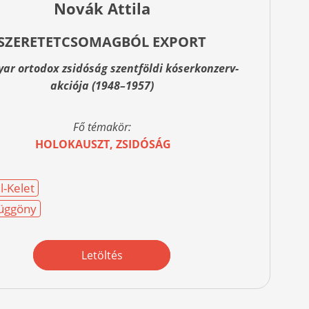
Novák Attila
SZERETETCSOMAGBÓL EXPORT
ar ortodox zsidóság szentföldi kóserkonzerv-
akciója (1948–1957)
Fő témakör:
HOLOKAUSZT, ZSIDÓSÁG
l-Kelet
üggöny
Letöltés