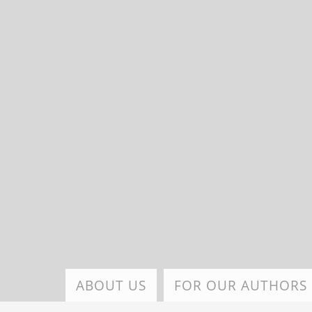
Skip
to
main
content
ABOUT US
FOR OUR AUTHORS