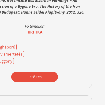
he. Geschichte des Eisernen Vorhangs − An
sion of a Bygone Era. The History of the Iron
) Budapest: Hanns Seidel Alapítvány, 2012. 326.
Fő témakör:
KRITIKA
egháború
vismertetés
üggöny
Letöltés