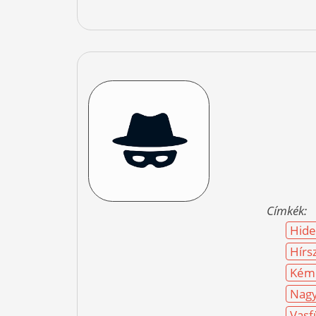
Címkék:
Hid
Hírs
Kéme
Nagy
Vasf