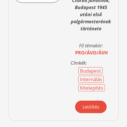
Csorba Jánosnak,
Budapest 1945
utáni első
polgármesterének
története
Fő témakör:
PRO/ÁVO/ÁVH
Címkék:
Budapest
Internálás
Kitelepítés
Letöltés