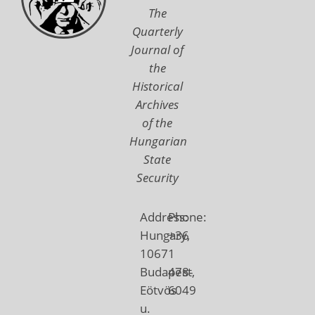
The
Quarterly
Journal of
the
Historical
Archives
of the
Hungarian
State
Security
Address:
Phone:
Hungary,
+36
1067
1
Budapest,
478-
Eötvös
6049
u.