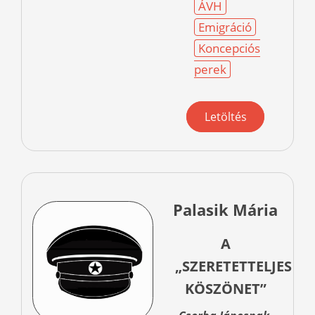
ÁVH
Emigráció
Koncepciós
perek
Letöltés
Palasik Mária
A
„SZERETETTELJES
KÖSZÖNET”