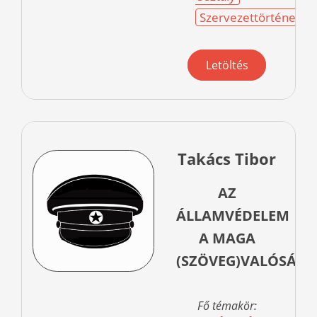
Szervezettörténet
Letöltés
Takács Tibor
AZ
ÁLLAMVÉDELEM
A MAGA
(SZÖVEG)VALÓSÁG
Fő témakör: