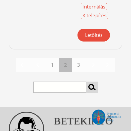
Internálás
Kitelepítés
Letöltés
1
2
3
Pages
Search
BETEKINTŐ