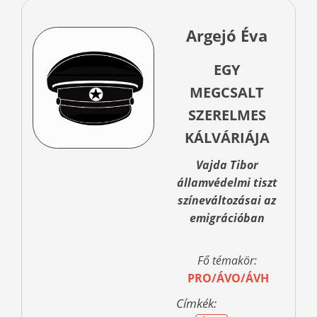
Argejó Éva
EGY
MEGCSALT
SZERELMES
KÁLVÁRIÁJA
Vajda Tibor
államvédelmi tiszt
színeváltozásai az
emigrációban
Fő témakör:
PRO/ÁVO/ÁVH
Címkék: