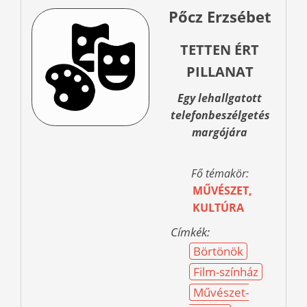
Pőcz Erzsébet
TETTEN ÉRT
PILLANAT
Egy lehallgatott
telefonbeszélgetés
margójára
Fő témakör:
MŰVÉSZET,
KULTÚRA
Címkék:
Börtönök
Film-színház
Művészet-