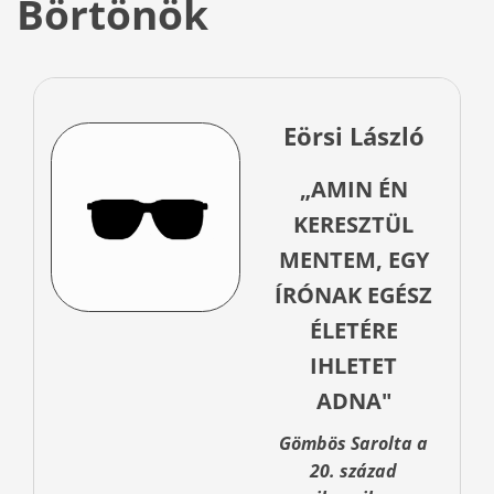
Börtönök
Eörsi László
„AMIN ÉN
KERESZTÜL
MENTEM, EGY
ÍRÓNAK EGÉSZ
ÉLETÉRE
IHLETET
ADNA"
Gömbös Sarolta a
20. század