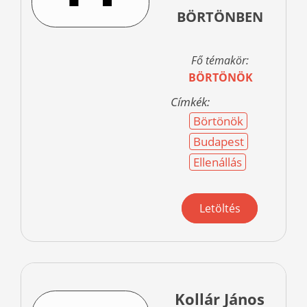
BÖRTÖNBEN
Fő témakör:
BÖRTÖNÖK
Címkék:
Börtönök
Budapest
Ellenállás
Letöltés
Kollár János