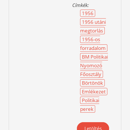
Címkék:
1956
1956 utáni
megtorlás
1956-os
forradalom
BM Politikai
Nyomozó
Főosztály
Börtönök
Emlékezet
Politikai
perek
Letöltés