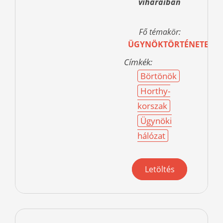
viharaiban
Fő témakör:
ÜGYNÖKTÖRTÉNETEK
Címkék:
Börtönök
Horthy-
korszak
Ügynöki
hálózat
Letöltés