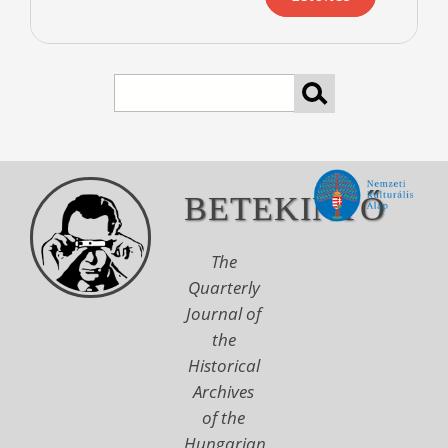
Search
BETEKINTŐ
The
Quarterly
Journal of
the
Historical
Archives
of the
Hungarian