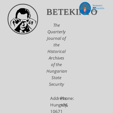
BETEKINTŐ
The
Quarterly
Journal of
the
Historical
Archives
of the
Hungarian
State
Security
Address:
Phone:
Hungary,
+36
1067
1