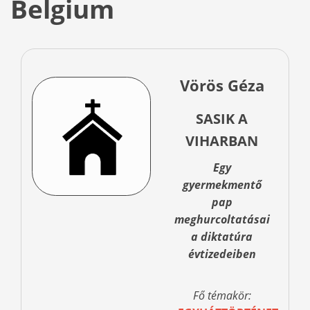
Belgium
Vörös Géza
SASIK A
VIHARBAN
Egy
gyermekmentő
pap
meghurcoltatásai
a diktatúra
évtizedeiben
Fő témakör: