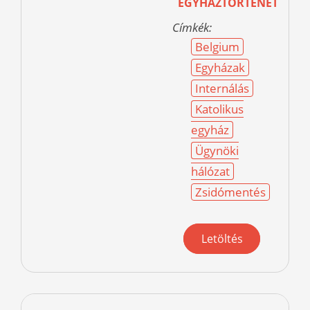
EGYHÁZTÖRTÉNET
Címkék:
Belgium
Egyházak
Internálás
Katolikus
egyház
Ügynöki
hálózat
Zsidómentés
Letöltés