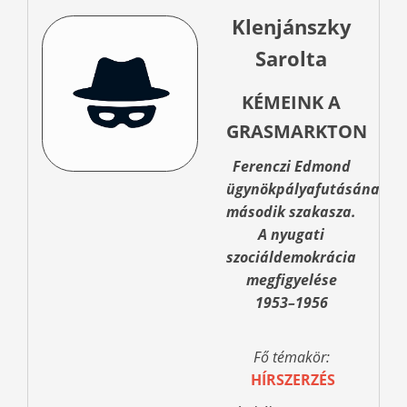
Klenjánszky
Sarolta
KÉMEINK A
GRASMARKTON
Ferenczi Edmond
ügynökpályafutásának
második szakasza.
A nyugati
szociáldemokrácia
megfigyelése
1953–1956
Fő témakör:
HÍRSZERZÉS