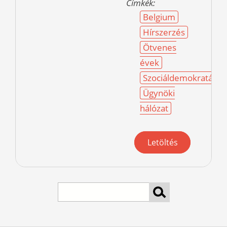
Címkék:
Belgium
Hírszerzés
Ötvenes
évek
Szociáldemokraták
Ügynöki
hálózat
Letöltés
Search