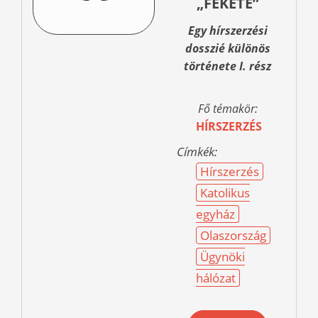
„FEKETE”
Egy hírszerzési
dosszié különös
története I. rész
Fő témakör:
HÍRSZERZÉS
Címkék:
Hírszerzés
Katolikus
egyház
Olaszország
Ügynöki
hálózat