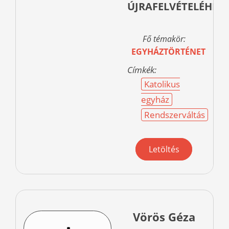
ÚJRAFELVÉTELÉHEZ
Fő témakör:
EGYHÁZTÖRTÉNET
Címkék:
Katolikus
egyház
Rendszerváltás
Letöltés
Vörös Géza