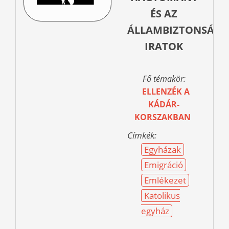
ÉS AZ
ÁLLAMBIZTONSÁGI
IRATOK
Fő témakör:
ELLENZÉK A
KÁDÁR-
KORSZAKBAN
Címkék:
Egyházak
Emigráció
Emlékezet
Katolikus
egyház