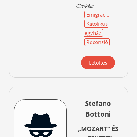
Címkék:
Emigráció
Katolikus
egyház
Recenzió
Letöltés
Stefano
Bottoni
„MOZART” ÉS