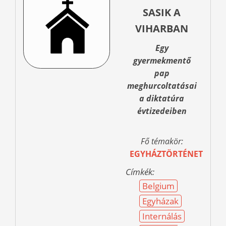
SASIK A
VIHARBAN
Egy
gyermekmentő
pap
meghurcoltatásai
a diktatúra
évtizedeiben
Fő témakör:
EGYHÁZTÖRTÉNET
Címkék:
Belgium
Egyházak
Internálás