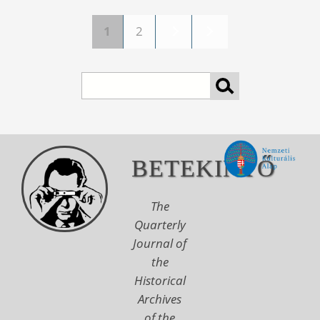
1
2
Pages
Search
BETEKINTŐ
The
Quarterly
Journal of
the
Historical
Archives
of the