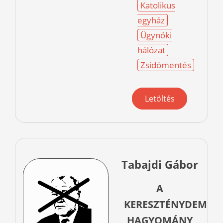
Katolikus
egyház
Ügynöki
hálózat
Zsidómentés
Letöltés
Tabajdi Gábor
A
KERESZTÉNYDEMOK
HAGYOMÁNY