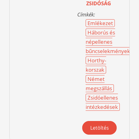
ZSIDÓSÁG
Címkék:
Emlékezet
Háborús és
népellenes
bűncselekmények
Horthy-
korszak
Német
megszállás
Zsidóellenes
intézkedések
Letöltés