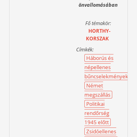
önvallomásában
Fő témakör:
HORTHY-
KORSZAK
Címkék:
Háborús és
népellenes
bűncselekmények
Német
megszállás
Politikai
rendőrség
1945 előtt
Zsidóellenes