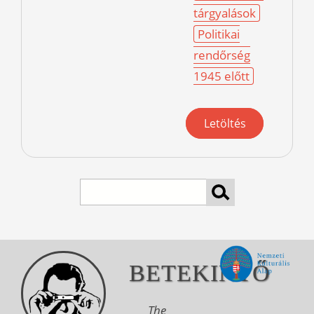
tárgyalások
Politikai
rendőrség
1945 előtt
Letöltés
Search
BETEKINTŐ
The