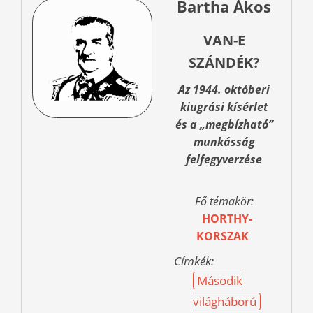
Bartha Ákos
VAN-E
SZÁNDÉK?
Az 1944. októberi
kiugrási kísérlet
és a „megbízható”
munkásság
felfegyverzése
Fő témakör:
HORTHY-
KORSZAK
Címkék:
Második
világháború