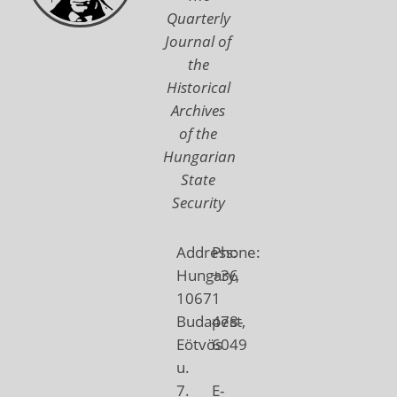
Quarterly
Journal of
the
Historical
Archives
of the
Hungarian
State
Security
Address:
Phone:
Hungary,
+36
1067
1
Budapest,
478-
Eötvös
6049
u.
7.
E-