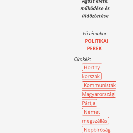
Ágost élete,
működése és
üldöztetése
Fő témakör:
POLITIKAI
PEREK
Címkék:
Horthy-
korszak
Kommunisták
Magyarországi
Pártja
Német
megszállás
Népbírósági