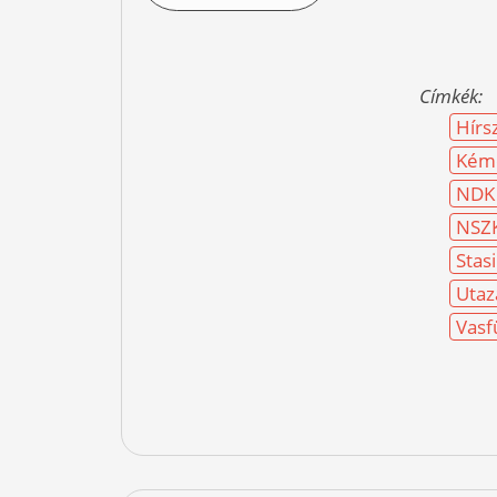
Címkék:
Hírs
Kéme
NDK
NSZ
Stasi
Utaz
Vasf