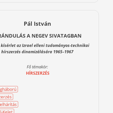
Pál István
RÁNDULÁS A NEGEV SIVATAGBAN
kísérlet az Izrael elleni tudományos-technikai
hírszerzés dinamizálására 1965–1967
Fő témakör:
HÍRSZERZÉS
egháború
zerzés
lhárítás
l-Kelet