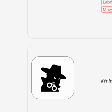
Labd
Magy
Két i