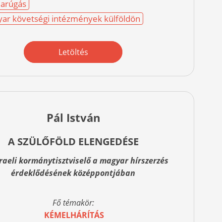
arúgás
ar követségi intézmények külföldön
Letöltés
Pál István
A SZÜLŐFÖLD ELENGEDÉSE
zraeli kormánytisztviselő a magyar hírszerzés
érdeklődésének középpontjában
Fő témakör:
KÉMELHÁRÍTÁS