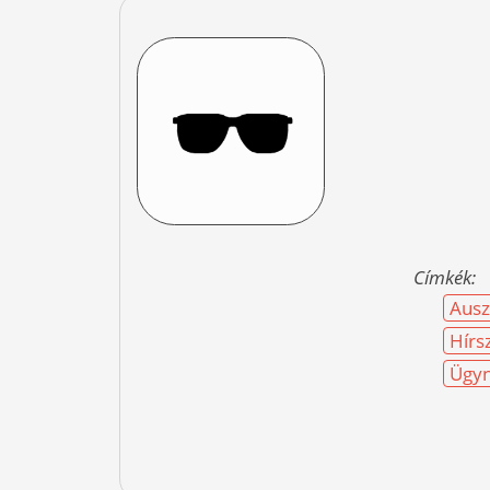
Címkék:
Ausz
Hírs
Ügyn