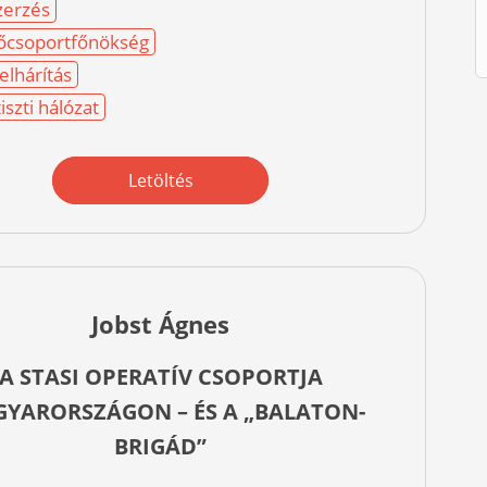
zerzés
 Főcsoportfőnökség
lhárítás
iszti hálózat
Letöltés
Jobst Ágnes
A STASI OPERATÍV CSOPORTJA
YARORSZÁGON – ÉS A „BALATON-
BRIGÁD”