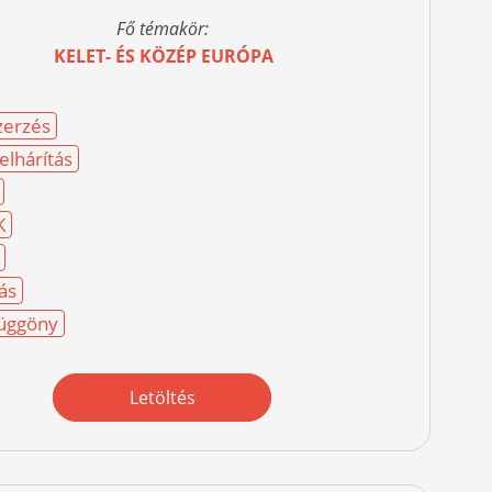
Fő témakör:
KELET- ÉS KÖZÉP EURÓPA
zerzés
lhárítás
K
ás
üggöny
Letöltés