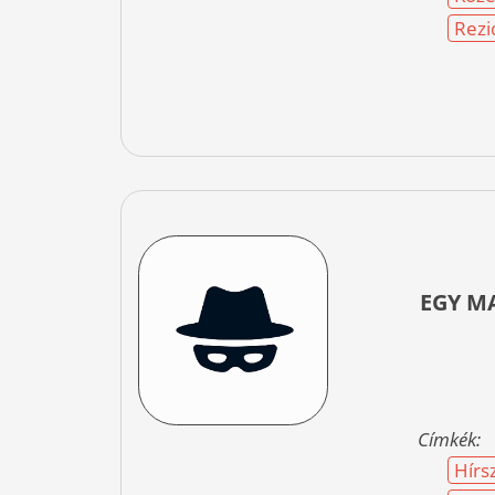
Rezi
EGY M
Címkék:
Hírs