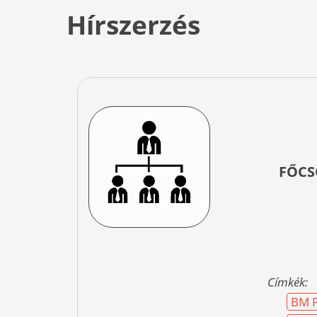
Hírszerzés
FŐCS
Címkék:
BM P