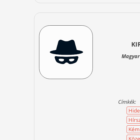
KI
Magyar 
Címkék:
Hid
Hírs
Kéme
Köze