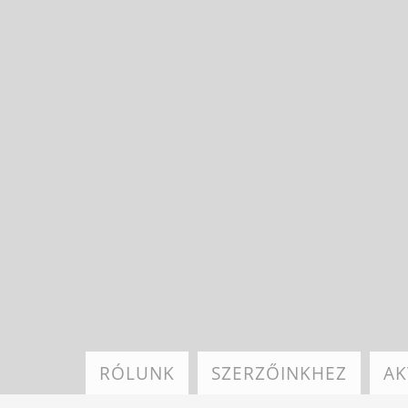
Ugrás
a
tartalomra
RÓLUNK
SZERZŐINKHEZ
AK