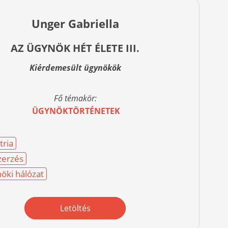
Unger Gabriella
AZ ÜGYNÖK HÉT ÉLETE III.
Kiérdemesült ügynökök
Fő témakör:
ÜGYNÖKTÖRTÉNETEK
tria
zerzés
öki hálózat
Letöltés