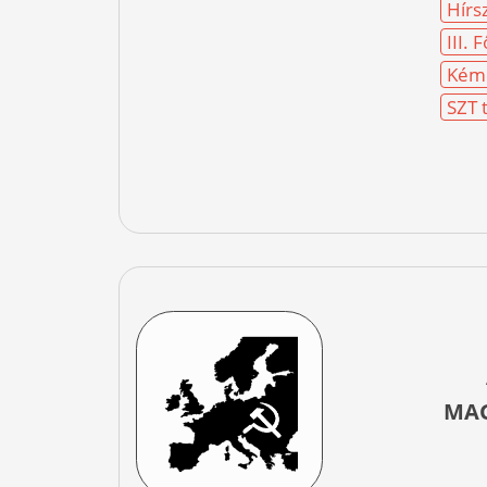
Hírs
III.
Kéme
SZT t
MAG