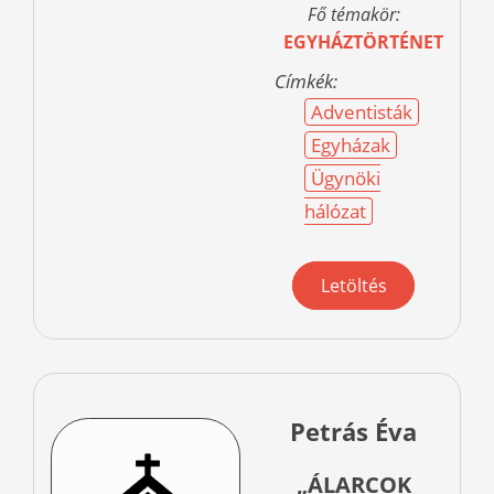
Fő témakör:
EGYHÁZTÖRTÉNET
Címkék:
Adventisták
Egyházak
Ügynöki
hálózat
Letöltés
Petrás Éva
„ÁLARCOK