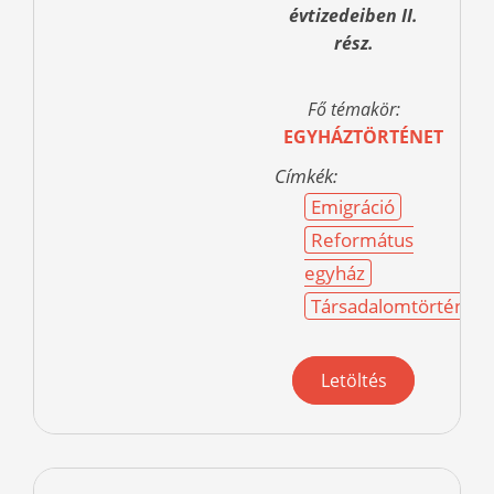
évtizedeiben II.
rész.
Fő témakör:
EGYHÁZTÖRTÉNET
Címkék:
Emigráció
Református
egyház
Társadalomtörténet
Letöltés