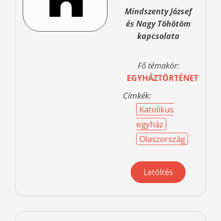
Mindszenty József
és Nagy Töhötöm
kapcsolata
Fő témakör:
EGYHÁZTÖRTÉNET
Címkék:
Katolikus
egyház
Olaszország
Letöltés