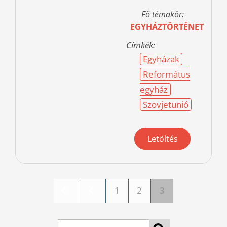
Fő témakör:
EGYHÁZTÖRTÉNET
Címkék:
Egyházak
Református
egyház
Szovjetunió
Letöltés
1
2
3
Pages
Search