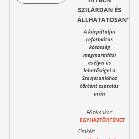
SZILÁRDAN ÉS
ÁLLHATATOSAN”
A kárpátaljai
református
közösség
megmaradási
esélyei és
lehetőségei a
Szovjetunióhoz
történt csatolás
után
Fő témakör:
EGYHÁZTÖRTÉNET
Címkék: