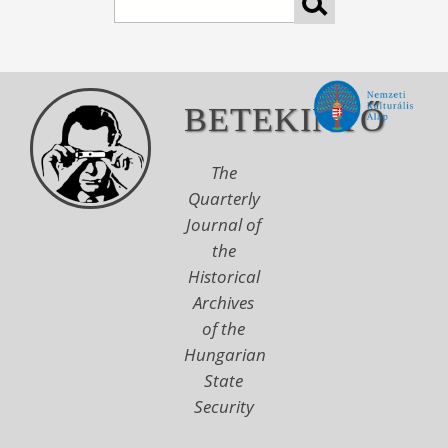
BETEKINTŐ
The
Quarterly
Journal of
the
Historical
Archives
of the
Hungarian
State
Security