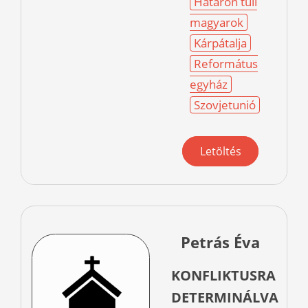
Határon túli
magyarok
Kárpátalja
Református
egyház
Szovjetunió
Letöltés
Petrás Éva
KONFLIKTUSRA
DETERMINÁLVA