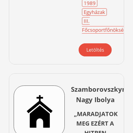
1989
Egyházak
III.
Főcsoportfőnökség
Letöltés
Szamborovszkyné
Nagy Ibolya
„MARADJATOK
MEG EZÉRT A
HITBEN