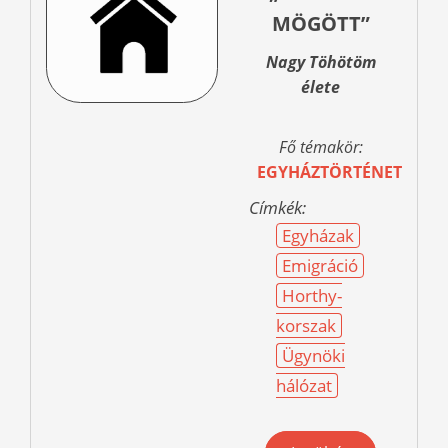
MÖGÖTT”
Nagy Töhötöm
élete
Fő témakör:
EGYHÁZTÖRTÉNET
Címkék:
Egyházak
Emigráció
Horthy-
korszak
Ügynöki
hálózat