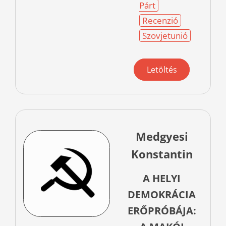
Párt
Recenzió
Szovjetunió
Letöltés
Medgyesi
Konstantin
A HELYI
DEMOKRÁCIA
ERŐPRÓBÁJA: