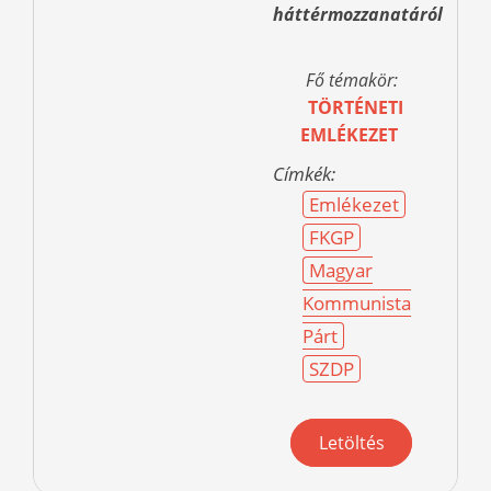
háttérmozzanatáról
Fő témakör:
TÖRTÉNETI
EMLÉKEZET
Címkék:
Emlékezet
FKGP
Magyar
Kommunista
Párt
SZDP
Letöltés