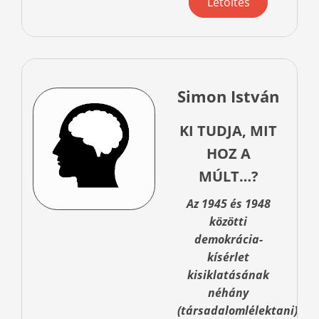
Letöltés
Simon István
KI TUDJA, MIT
HOZ A
MÚLT…?
Az 1945 és 1948
közötti
demokrácia-
kísérlet
kisiklatásának
néhány
(társadalomlélektani)