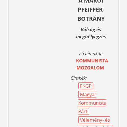
A MAKÓI
PFEIFFER-
BOTRÁNY
Válság és
megbélyegzés
Fő témakör:
KOMMUNISTA
MOZGALOM
Címkék:
FKGP
Magyar
Kommunista
Párt
Vélemény- és