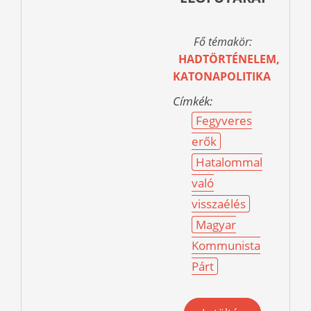
Fő témakör:
HADTÖRTÉNELEM,
KATONAPOLITIKA
Címkék:
Fegyveres
erők
Hatalommal
való
visszaélés
Magyar
Kommunista
Párt