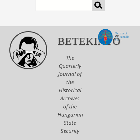
Search
BETEKINTŐ
The
Quarterly
Journal of
the
Historical
Archives
of the
Hungarian
State
Security