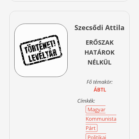
Szecsődi Attila
ERŐSZAK
HATÁROK
NÉLKÜL
Fő témakör:
ÁBTL
Címkék:
Magyar
Kommunista
Párt
Politikai